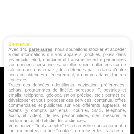
Bienvenue
Avec 146
partenaires
, nous souhaitons stocker et accéder
à des informations sur vos appareils (cookies, pixels dans
les emails, etc.), combiner et transmettre entre partenaires
vos données personnelles, qu'elles soient collectées sur ce
site ou dans nos emails, déjà détenues par certains d'entre
nous ou obtenues ultérieurement, y compris dans d'autres
A PROPOS
contextes.
Traiter ces données (identifiants, navigation, préférences,
Qui sommes nous ?
achats, programmes de fidélité, adresses IP, postales et
emails, téléphone, géolocalisation précise, etc.) permet de
Mentions Légales
développer et vous proposer des services, contenus, offres
Publicité
commerciales et publicités sur vos différents appareils et
écrans (y compris par email, courrier, SMS, téléphone,
Politique de Cookies
audio, et vidéo), de les personnaliser, d'en mesurer la
Contact
performance, et d'étudier les audiences.
Vous pouvez "tout accepter" et retirer votre consentement à
tout moment via l'icône "cookie", ou refuser les traceurs et