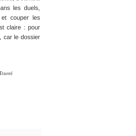
dans les duels,
 et couper les
t claire : pour
e, car le dossier
Traoré