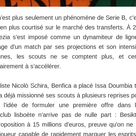
’est plus seulement un phénomène de Serie B, c’e
 en plus courtisé sur le marché des transferts. À 
ezia s’est imposé comme un dynamiteur de lign
ge d’un match par ses projections et son intensit
unes, les scouts ne se comptent plus, et cer
irement à s’accélérer.
liste Nicolò Schira, Benfica a placé Issa Doumbia 
t a déjà missionné ses scouts à plusieurs reprises p
 l’idée de formuler une première offre dans 
lub lisboète n’arrive pas de nulle part : Besik
oposition à 15 millions d’euros, preuve qu’on ne 
 joueur capable de rapidement marquer les esprits