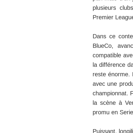
plusieurs club
Premier League 
Dans ce conte
BlueCo, avanc
compatible avec
la différence d
reste énorme. E
avec une produc
championnat. Fo
la scène à Ven
promu en Serie 
Puissant, longi