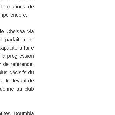
 formations de
rimpe encore.
de Chelsea via
 parfaitement
apacité à faire
 la progression
on de référence,
lus décisifs du
ur le devant de
 donne au club
inutes, Doumbia