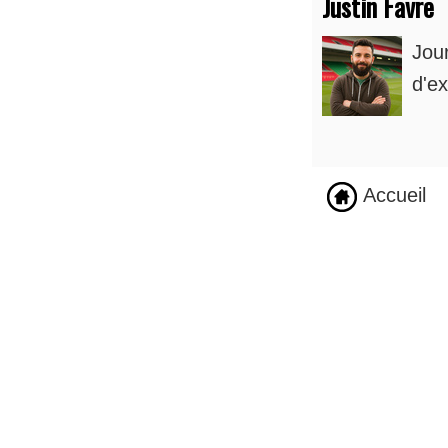
Justin Favre
Jou
d'ex
Accueil