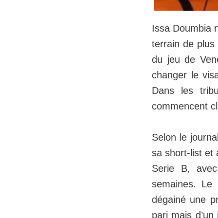
Issa Doumbia n
terrain de plus
du jeu de Ven
changer le visa
Dans les trib
commencent cla
Selon le journa
sa short-list e
Serie B, avec
semaines. Le c
dégainé une pr
pari mais d’un