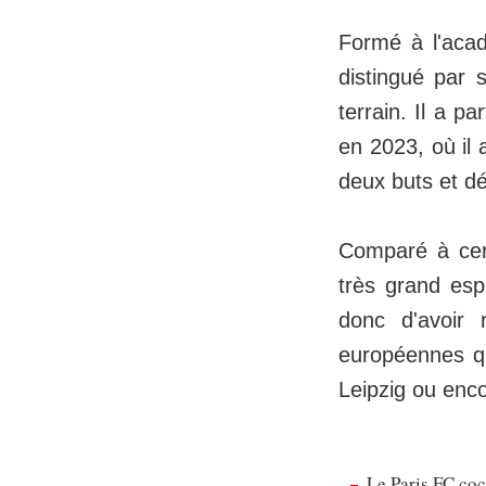
Formé à l'aca
distingué par 
terrain. Il a p
en 2023, où il 
deux buts et d
Comparé à cer
très grand esp
donc d'avoir
européennes qui
Leipzig ou enco
Le Paris FC co