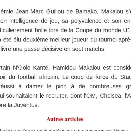
démie Jean-Marc Guillou de Bamako, Makalou s'
son intelligence de jeu, sa polyvalence et son e
articulièrement brillé lors de la Coupe du monde U
a été élu deuxième meilleur joueur du tournoi apr
élivré une passe décisive en sept matchs.
tain N'Golo Kanté, Hamidou Makalou est consi
oir du football africain. Le coup de force du Sta
 réussi à damer le pion à de nombreuses gr
 souhaitaient le recruter, dont l'OM, Chelsea, l'
re la Juventus.
Autres articles
che le nom d'un ex du Stade Rennais pour concurrencer Hamari 