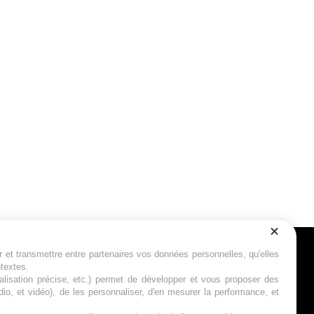
r et transmettre entre partenaires vos données personnelles, qu'elles
Suivez-nous
ntextes.
calisation précise, etc.) permet de développer et vous proposer des
io, et vidéo), de les personnaliser, d'en mesurer la performance, et