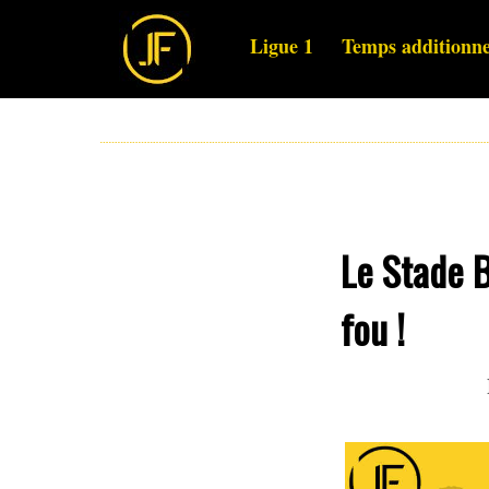
Ligue 1
Temps additionne
Le Stade B
fou !