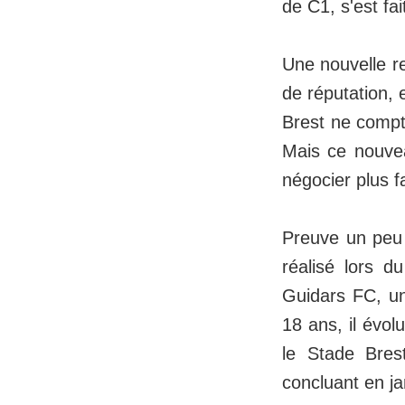
de C1, s'est f
Une nouvelle r
de réputation, 
Brest ne compte
Mais ce nouvea
négocier plus f
Preuve un peu 
réalisé lors d
Guidars FC, un
18 ans, il évo
le Stade Bres
concluant en j