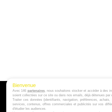
Bienvenue
Avec 146
partenaires
, nous souhaitons stocker et accéder à des inf
A PROPOS
soient collectées sur ce site ou dans nos emails, déjà détenues par 
Traiter ces données (identifiants, navigation, préférences, achats
Qui sommes nous ?
services, contenus, offres commerciales et publicités sur vos diffé
d'étudier les audiences.