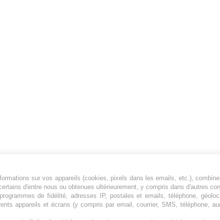
ormations sur vos appareils (cookies, pixels dans les emails, etc.), combine
Jeunesfooteux est un média sportif qui traite
certains d'entre nous ou obtenues ultérieurement, y compris dans d'autres co
principalement de l'actualité de la Ligue 1 et
, programmes de fidélité, adresses IP, postales et emails, téléphone, géolo
rents appareils et écrans (y compris par email, courrier, SMS, téléphone, aud
des grosses actualités de la Ligue 2 et du
football étranger.