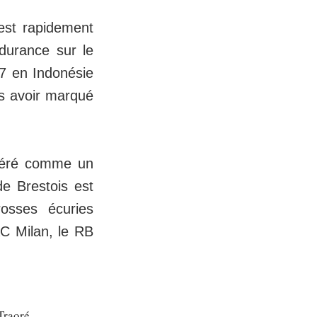
est rapidement
ndurance sur le
17 en Indonésie
ès avoir marqué
déré comme un
de Brestois est
osses écuries
AC Milan, le RB
Traoré