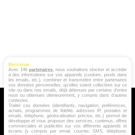
Bienvenue
Avec 146
partenaires
, nous souhaitons stocker et accéder
à des informations sur vos appareils (cookies, pixels dans
les emails, etc.), combiner et transmettre entre partenaires
vos données personnelles, qu'elles soient collectées sur ce
site ou dans nos emails, déjà détenues par certains d'entre
nous ou obtenues ultérieurement, y compris dans d'autres
A PROPOS
contextes.
Traiter ces données (identifiants, navigation, préférences,
Qui sommes nous ?
achats, programmes de fidélité, adresses IP, postales et
emails, téléphone, géolocalisation précise, etc.) permet de
Mentions Légales
développer et vous proposer des services, contenus, offres
Publicité
commerciales et publicités sur vos différents appareils et
écrans (y compris par email, courrier, SMS, téléphone,
Politique de Cookies