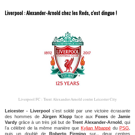
Liverpool : Alexander-Arnold chez les Reds, c'est dingue !
Liverpool FC : Trent Alexander-Arnold contre Leicester City
Leicester - Liverpool
s'est soldé par une victoire écrasante
des hommes de
Jürgen Klopp
face aux
Foxes
de
Jamie
Vardy
grâce à un très joli but de
Trent Alexander-Arnold
, qui
l'a célébré de la même manière que
Kylian Mbappé
du
PSG
,
puis un doublé de
Roberto Firmino
sur... deux centres