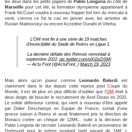
les deux dans les petits papiers de
Pablo Longoria
du côté de
Marseille
pour cet été, la formation olympienne appartenant à
Frank McCourt voudra à nouveau frapper fort lors du mercato à
venir, comme ce fut le cas en janvier avec les arrivées de
Ruslan Malinovskyi ou encore Azzedine Ounahi et Vitinha.
L’OM met fin à une série de 19 matches
d’invincibilité du Stade de Reims en Ligue 1.
La dernière défaite des Rémois remontait à
septembre 2022.
pic.twitter.com/gXj1lsDSMj
— Actu Foot (@ActuFoot_)
March 19, 2023
Mais alors qu'un joueur comme
Leonardo Balerdi
est
clairement dans le dur depuis cette reprise post Coupe du
Monde, il est de plus en plus difficile d'oublier que l'
OM
était à
deux doigts de boucler le recrutement de Axel Disasi en 2020.
Le solide défenseur central, qui vient à nouveau d'être appelé
par Didier Deschamps en Equipe de France, sortait d'une
grosse saison à Reims et avait finalement pris la direction de
Monaco contre un chèque de 12M€... suite à la décision de
Pablo Longoria de recruter Leonardo Balerdi en provenance de
Dortmund pour le même montant (prêt payant de 1M€ +