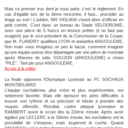
Mais ce premier truc dont je vous parle, c'est le règlement. En
cas d'égalité lors de la 3ème rencontre, il faut... procéder au
tirage au sort ! L'arbitre, MR VIGLIANI choisit alors d'officier en
petit comité. C'est dans un bureau du Stade VELODROME,
avec une pièce de 5 francs en bronze prêtée (il ne faut pas
exagéré) par le vice-président de la Commission de la Coupe,
que M. FLANDRY qualifiera LYON et anéantira ANGOULEME.
Non mais vous imaginez un peu le bazar, comment imaginer
qu'une équipe puisse être départagée par une pièce de monnaie
après 6heures de lutte. GOUJON (ANGOULEME) a choisi
"PILE". Tant pis pour ANGOULEME.
Accès à la vidéo
La finale opposera l'Olympique Lyonnais au FC SOCHAUX
MONTBELIARD.
L'équipe sochalienne, plus mûre et plus expérimentée, est
nettement favorite. Mais elle éprouve les pires difficultés à
trouver son rythme et sa précision et hésite à prendre des
risques offensifs. Résultat, contre attaque lyonnaise et
RAMBERT ouvre le score dès la 22ème minute. Après avoir
égalisé par LECLERC à la 33ème minute, les sochaliens ont la
possibilité de s'imposer, mais louperont le coche. Quand