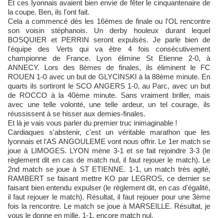
Et ces lyonnais avaient bien envie de fêter le cinquantenaire de
la coupe. Ben, ils l'ont fait.
Cela a commencé dès les 16èmes de finale ou l'OL rencontre
son voisin stéphanois. Un derby houleux durant lequel
BOSQUIER et PERRIN seront expulsés. Je parle bien de
l'équipe des Verts qui va être 4 fois consécutivement
championne de France. Lyon élimine St Etienne 2-0, à
ANNECY. Lors des 8èmes de finales, ils éliminent le FC
ROUEN 1-0 avec un but de GLYCINSKI à la 88ème minute. En
quarts ils sortiront le SCO ANGERS 1-0, au Parc, avec un but
de ROCCO à la 40ème minute. Sans vraiment briller, mais
avec une telle volonté, une telle ardeur, un tel courage, ils
réussissent à se hisser aux demies-finales.
Et là je vais vous parler du premier truc inimaginable !
Cardiaques s'abstenir, c'est un véritable marathon que les
lyonnais et l'AS ANGOULEME vont nous offrir. Le 1er match se
joue à LIMOGES. LYON mène 3-1 et se fait rejoindre 3-3 (le
règlement dit en cas de match nul, il faut rejouer le match). Le
2nd match se joue à ST ETIENNE. 1-1, un match très agité,
RAMBERT se faisant mettre KO par LEGROS, ce dernier se
faisant bien entendu expulser (le règlement dit, en cas d'égalité,
il faut rejouer le match). Résultat, il faut rejouer pour une 3ème
fois la rencontre. Le match se joue à MARSEILLE. Résultat, je
vous le donne en mille. 1-1, encore match nul.