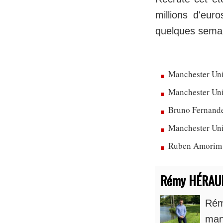
millions d'eur
quelques semain
Manchester Uni
Manchester Unit
Bruno Fernandes
Manchester Uni
Ruben Amorim dé
Rémy HÉRAU
Rém
man