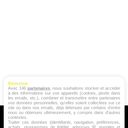
Bienvenue
Avec 146
partenaires
, nous souhaitons stocker et accéder
à des informations sur vos appareils (cookies, pixels dans
les emails, etc.), combiner et transmettre entre partenaires
vos données personnelles, qu'elles soient collectées sur ce
site ou dans nos emails, déjà détenues par certains d'entre
nous ou obtenues ultérieurement, y compris dans d'autres
A PROPOS
contextes.
Traiter ces données (identifiants, navigation, préférences,
Qui sommes nous ?
achats, programmes de fidélité, adresses IP, postales et