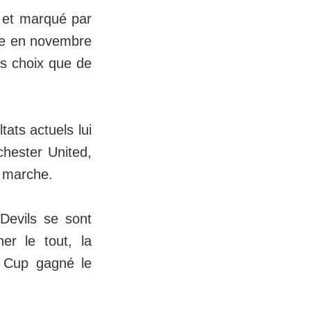
 et marqué par
dée en novembre
es choix que de
tats actuels lui
chester United,
a marche.
Devils se sont
er le tout, la
 Cup gagné le