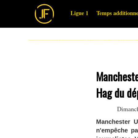
Ligue 1
Temps additionne
Mancheste
Hag du dép
Dimanch
Manchester Un
n'empêche pa