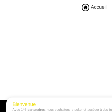
Accueil
Bienvenue
Avec 146
partenaires
, nous souhaitons stocker et accéder à des inf