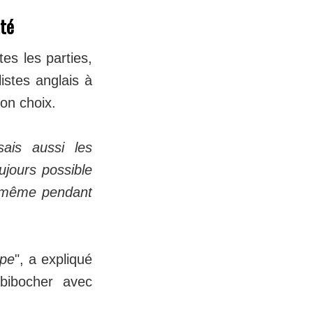
tté
es les parties,
listes anglais à
on choix.
sais aussi les
ujours possible
i, même pendant
ipe
", a expliqué
abibocher avec