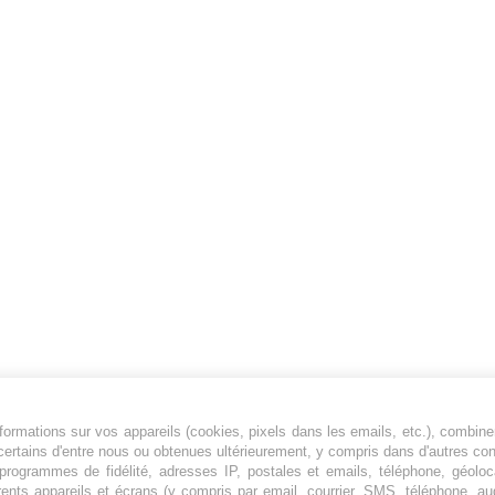
ormations sur vos appareils (cookies, pixels dans les emails, etc.), combine
Jeunesfooteux est un média sportif qui traite
certains d'entre nous ou obtenues ultérieurement, y compris dans d'autres co
principalement de l'actualité de la Ligue 1 et
, programmes de fidélité, adresses IP, postales et emails, téléphone, géolo
des grosses actualités de la Ligue 2 et du
rents appareils et écrans (y compris par email, courrier, SMS, téléphone, aud