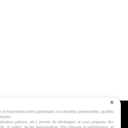
r et transmettre entre partenaires vos données personnelles, qu'elles
Suivez-nous
ntextes.
calisation précise, etc.) permet de développer et vous proposer des
io, et vidéo), de les personnaliser, d'en mesurer la performance, et