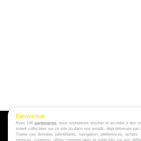
Bienvenue
Avec 146
partenaires
, nous souhaitons stocker et accéder à des inf
A PROPOS
soient collectées sur ce site ou dans nos emails, déjà détenues par 
Traiter ces données (identifiants, navigation, préférences, achats
Qui sommes nous ?
services, contenus, offres commerciales et publicités sur vos diffé