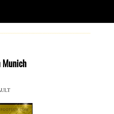
n Munich
AULT