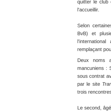
quitter le club
l'accueillir.
Selon certaine
BvB) et plusi
l'internation
remplaçant pour
Deux noms au
mancuniens : 
sous contrat av
par le site
Tra
trois rencontre
Le second, âgé 