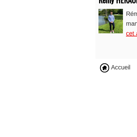
Rém
man
cet 
Accueil