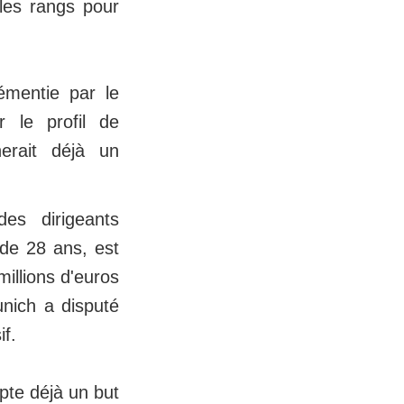
 les rangs pour
émentie par le
r le profil de
herait déjà un
es dirigeants
de 28 ans, est
illions d'euros
unich a disputé
if.
pte déjà un but