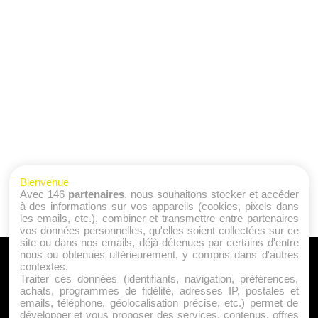
Bienvenue
Avec 146
partenaires
, nous souhaitons stocker et accéder
à des informations sur vos appareils (cookies, pixels dans
les emails, etc.), combiner et transmettre entre partenaires
vos données personnelles, qu'elles soient collectées sur ce
site ou dans nos emails, déjà détenues par certains d'entre
nous ou obtenues ultérieurement, y compris dans d'autres
A PROPOS
contextes.
Traiter ces données (identifiants, navigation, préférences,
Qui sommes nous ?
achats, programmes de fidélité, adresses IP, postales et
emails, téléphone, géolocalisation précise, etc.) permet de
Mentions Légales
développer et vous proposer des services, contenus, offres