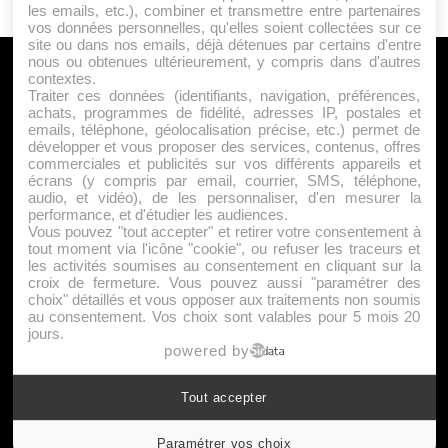
les emails, etc.), combiner et transmettre entre partenaires
vos données personnelles, qu'elles soient collectées sur ce
site ou dans nos emails, déjà détenues par certains d'entre
nous ou obtenues ultérieurement, y compris dans d'autres
A PROPOS
contextes.
Traiter ces données (identifiants, navigation, préférences,
Qui sommes nous ?
achats, programmes de fidélité, adresses IP, postales et
emails, téléphone, géolocalisation précise, etc.) permet de
Mentions Légales
développer et vous proposer des services, contenus, offres
Publicité
commerciales et publicités sur vos différents appareils et
écrans (y compris par email, courrier, SMS, téléphone,
Politique de Cookies
audio, et vidéo), de les personnaliser, d'en mesurer la
Contact
performance, et d'étudier les audiences.
Vous pouvez "tout accepter" et retirer votre consentement à
tout moment via l'icône "cookie", ou refuser les traceurs et
les activités soumises au consentement en cliquant sur la
Jeunesfooteux est un média sportif qui traite principalement de
croix de fermeture. Vous pouvez aussi "paramétrer des
l'actualité de la Ligue 1 et des grosses actualités de la Ligue 2 et
choix" détaillés et vous opposer aux traitements non soumis
au consentement. Vos choix sont valables pour 5 mois 20
du football étranger.
jours.
|
|
Plan du site
Syndication
Powered by WM
powered by
Tout accepter
Suivez-nous
Paramétrer vos choix