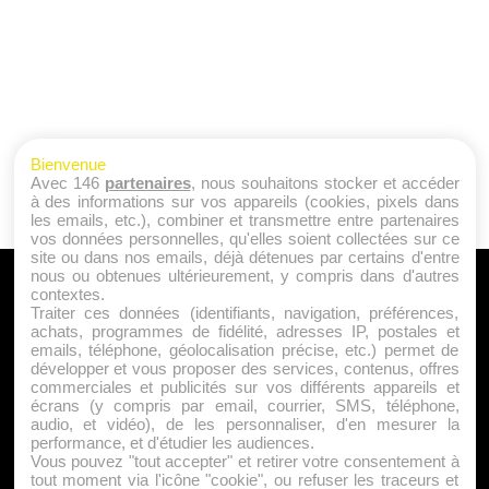
Bienvenue
Avec 146
partenaires
, nous souhaitons stocker et accéder
à des informations sur vos appareils (cookies, pixels dans
les emails, etc.), combiner et transmettre entre partenaires
vos données personnelles, qu'elles soient collectées sur ce
site ou dans nos emails, déjà détenues par certains d'entre
nous ou obtenues ultérieurement, y compris dans d'autres
A PROPOS
contextes.
Traiter ces données (identifiants, navigation, préférences,
Qui sommes nous ?
achats, programmes de fidélité, adresses IP, postales et
emails, téléphone, géolocalisation précise, etc.) permet de
Mentions Légales
développer et vous proposer des services, contenus, offres
Publicité
commerciales et publicités sur vos différents appareils et
écrans (y compris par email, courrier, SMS, téléphone,
Politique de Cookies
audio, et vidéo), de les personnaliser, d'en mesurer la
Contact
performance, et d'étudier les audiences.
Vous pouvez "tout accepter" et retirer votre consentement à
tout moment via l'icône "cookie", ou refuser les traceurs et