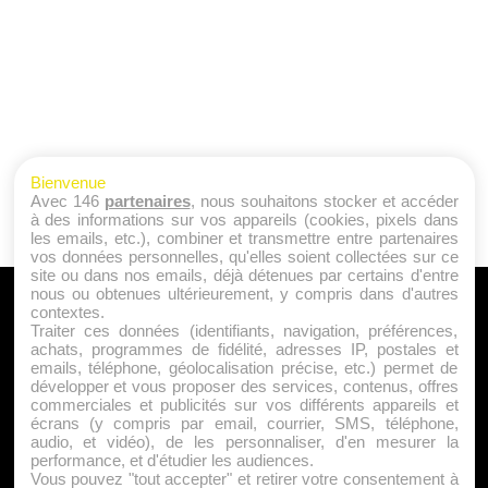
Bienvenue
Avec 146
partenaires
, nous souhaitons stocker et accéder
à des informations sur vos appareils (cookies, pixels dans
les emails, etc.), combiner et transmettre entre partenaires
vos données personnelles, qu'elles soient collectées sur ce
site ou dans nos emails, déjà détenues par certains d'entre
nous ou obtenues ultérieurement, y compris dans d'autres
A PROPOS
contextes.
Traiter ces données (identifiants, navigation, préférences,
Qui sommes nous ?
achats, programmes de fidélité, adresses IP, postales et
emails, téléphone, géolocalisation précise, etc.) permet de
Mentions Légales
développer et vous proposer des services, contenus, offres
Publicité
commerciales et publicités sur vos différents appareils et
écrans (y compris par email, courrier, SMS, téléphone,
Politique de Cookies
audio, et vidéo), de les personnaliser, d'en mesurer la
Contact
performance, et d'étudier les audiences.
Vous pouvez "tout accepter" et retirer votre consentement à