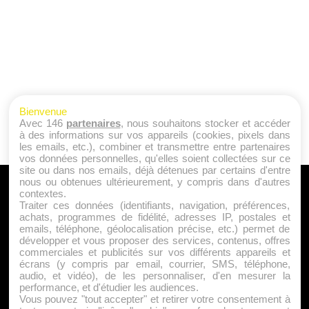
Bienvenue
Avec 146
partenaires
, nous souhaitons stocker et accéder
à des informations sur vos appareils (cookies, pixels dans
les emails, etc.), combiner et transmettre entre partenaires
vos données personnelles, qu'elles soient collectées sur ce
site ou dans nos emails, déjà détenues par certains d'entre
nous ou obtenues ultérieurement, y compris dans d'autres
A PROPOS
contextes.
Traiter ces données (identifiants, navigation, préférences,
Qui sommes nous ?
achats, programmes de fidélité, adresses IP, postales et
emails, téléphone, géolocalisation précise, etc.) permet de
Mentions Légales
développer et vous proposer des services, contenus, offres
Publicité
commerciales et publicités sur vos différents appareils et
écrans (y compris par email, courrier, SMS, téléphone,
Politique de Cookies
audio, et vidéo), de les personnaliser, d'en mesurer la
Contact
performance, et d'étudier les audiences.
Vous pouvez "tout accepter" et retirer votre consentement à