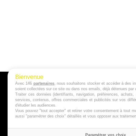
Bienvenue
Avec 146
partenaires
, nous souhaitons stocker et accéder à des inf
A PROPOS
soient collectées sur ce site ou dans nos emails, déjà détenues par 
Traiter ces données (identifiants, navigation, préférences, achats
Qui sommes nous ?
services, contenus, offres commerciales et publicités sur vos diffé
d'étudier les audiences.
Mentions Légales
Vous pouvez "tout accepter" et retirer votre consentement à tout mo
aussi "paramétrer des choix" détaillés et vous opposer aux traitem
Publicité
Politique de Cookies
Paramétrer vos choix