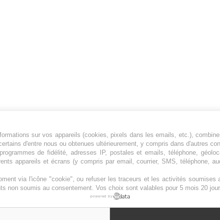
ormations sur vos appareils (cookies, pixels dans les emails, etc.), combine
Jeunesfooteux est un média sportif qui traite
certains d'entre nous ou obtenues ultérieurement, y compris dans d'autres co
principalement de l'actualité de la Ligue 1 et
, programmes de fidélité, adresses IP, postales et emails, téléphone, géolo
rents appareils et écrans (y compris par email, courrier, SMS, téléphone, aud
des grosses actualités de la Ligue 2 et du
football étranger.
ment via l'icône "cookie", ou refuser les traceurs et les activités soumise
Plan du site
|
Syndication
|
Powered by WM
ents non soumis au consentement. Vos choix sont valables pour 5 mois 20 jour
powered by