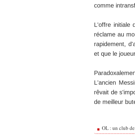
comme intransf
L'offre initial
réclame au moi
rapidement, d'
et que le joueu
Paradoxalemen
L'ancien Messi
rêvait de s'imp
de meilleur but
OL : un club de