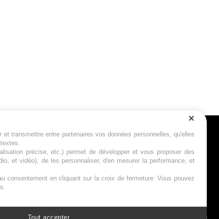
r et transmettre entre partenaires vos données personnelles, qu'elles
Suivez-nous
ntextes.
calisation précise, etc.) permet de développer et vous proposer des
io, et vidéo), de les personnaliser, d'en mesurer la performance, et
s au consentement en cliquant sur la croix de fermeture. Vous pouvez
s.
Tout accepter