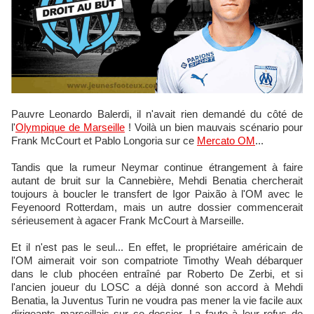
Pauvre Leonardo Balerdi, il n'avait rien demandé du côté de
l'
Olympique de Marseille
! Voilà un bien mauvais scénario pour
Frank McCourt et Pablo Longoria sur ce
Mercato OM
...
Tandis que la rumeur Neymar continue étrangement à faire
autant de bruit sur la Cannebière, Mehdi Benatia chercherait
toujours à boucler le transfert de Igor Paixão à l'OM avec le
Feyenoord Rotterdam, mais un autre dossier commencerait
sérieusement à agacer Frank McCourt à Marseille.
Et il n'est pas le seul... En effet, le propriétaire américain de
l'OM aimerait voir son compatriote Timothy Weah débarquer
dans le club phocéen entraîné par Roberto De Zerbi, et si
l'ancien joueur du LOSC a déjà donné son accord à Mehdi
Benatia, la Juventus Turin ne voudra pas mener la vie facile aux
dirigeants marseillais sur ce dossier. La faute à leur refus de