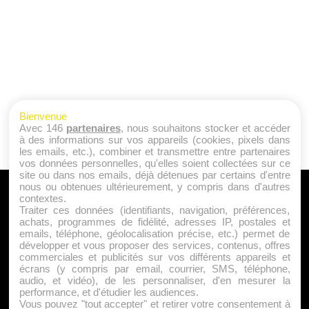
Bienvenue
Avec 146
partenaires
, nous souhaitons stocker et accéder
à des informations sur vos appareils (cookies, pixels dans
les emails, etc.), combiner et transmettre entre partenaires
vos données personnelles, qu'elles soient collectées sur ce
site ou dans nos emails, déjà détenues par certains d'entre
nous ou obtenues ultérieurement, y compris dans d'autres
A PROPOS
contextes.
Traiter ces données (identifiants, navigation, préférences,
Qui sommes nous ?
achats, programmes de fidélité, adresses IP, postales et
emails, téléphone, géolocalisation précise, etc.) permet de
Mentions Légales
développer et vous proposer des services, contenus, offres
Publicité
commerciales et publicités sur vos différents appareils et
écrans (y compris par email, courrier, SMS, téléphone,
Politique de Cookies
audio, et vidéo), de les personnaliser, d'en mesurer la
Contact
performance, et d'étudier les audiences.
Vous pouvez "tout accepter" et retirer votre consentement à