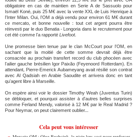
obligatoire en cas de maintien en Serie A de Sassuolo pour
Ismaël Koné, puis 25 M€ avec la vente XXL de Luis Henrique à
l'Inter Milan. Oui, l'OM a déjà vendu pour environ 61 M€ durant
ce mercato, et bonne nouvelle : tout cet argent pourra être
réinvesti par le duo Benatia - Longoria dans le recrutement pour
cet été comme l'a rapporté
Livefoot
.
Une promesse bien tenue par le clan McCourt pour l'OM, en
sachant que la moitié de cette somme devrait déjà être
consacrée au prochain transfert record du club phocéen avec
l'ailier gauche brésilien Igor Paixão (Feyenoord Rotterdam). En
attendant, Pierre-Emerick Aubameyang avait résilié son contrat
avec Al Qadsiah en Arabie Saoudite et arrivera donc en tant
qu'agent libre à Marseille.
On espère ainsi voir le dossier Timothy Weah (Juventus Turin)
se débloquer, et pourquoi assister à d'autres belles surprises
comme Ferland Mendy, valorisé à 12 M€ par le Real Madrid ?
Pour Neymar, on peut clairement oublier...
Cela peut vous intéresser
Mercato OM : Oleg Reabciuk, la piste low cost pour renforcer