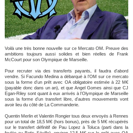
Voilà une très bonne nouvelle sur ce Mercato OM. Preuve des
ambitions toujours aussi solides et bien réelles de Frank
McCourt pour son Olympique de Marseille.
Pour recruter via des transferts payants, il faudra d'abord
vendre. Si Facundo Medina a débarqué à l'OM sur ce mercato
sous la forme d'un prêt avec OA obligatoire estimée à 22 M€
(payable donc dans un an), et que Angel Gomes ainsi que CJ
Egan-Riley sont quant à eux arrivés à l'Olympique de Marseille
sous la forme d'un transfert libre, d'autres mouvements vont
avoir lieu du côté de La Commanderie.
Quentin Merlin et Valentin Rongier tous deux envoyés à Rennes
pour un total de 18,5 M€ (hors bonus), près de 5 M€ récupérés
sur le transfert définitif de Pau Lopez à Toluca (parti dans la
foulée au Betis Séville), environ 12,5 M€ sur le prêt avec OA