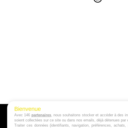
Bienvenue
Avec 146
partenaires
, nous souhaitons stocker et accéder à des inf
A PROPOS
soient collectées sur ce site ou dans nos emails, déjà détenues par 
Traiter ces données (identifiants, navigation, préférences, achats