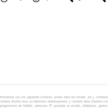
ormations sur vos appareils (cookies, pixels dans les emails, etc.), combine
Jeunesfooteux est un média sportif qui traite
certains d'entre nous ou obtenues ultérieurement, y compris dans d'autres co
principalement de l'actualité de la Ligue 1 et
, programmes de fidélité, adresses IP, postales et emails, téléphone, géolo