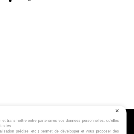
r et transmettre entre partenaires vos données personnelles, qu'elles
Suivez-nous
ntextes.
calisation précise, etc.) permet de développer et vous proposer des