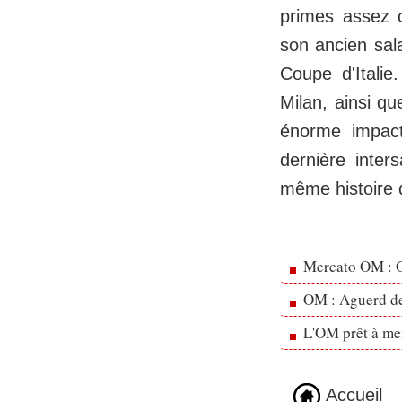
primes assez c
son ancien sal
Coupe d'Itali
Milan, ainsi q
énorme impact
dernière inter
même histoire q
Mercato OM : Ol
OM : Aguerd de 
L'OM prêt à men
Accueil