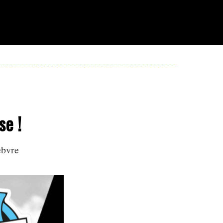
se !
ebvre