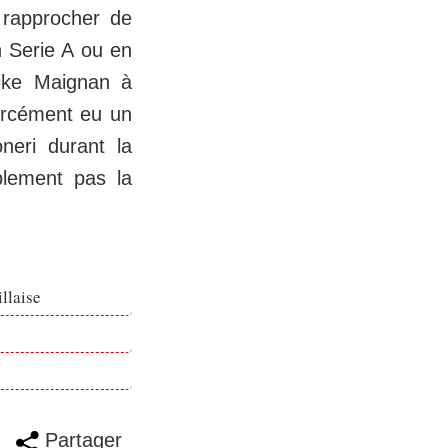
 rapprocher de
 Serie A ou en
Mike Maignan à
forcément eu un
neri durant la
iblement pas la
llaise
Partager