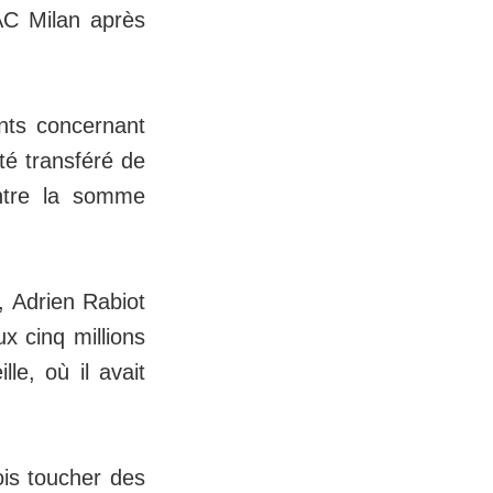
'AC Milan après
ants concernant
té transféré de
ontre la somme
, Adrien Rabiot
x cinq millions
le, où il avait
ois toucher des