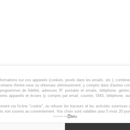
ormations sur vos appareils (cookies, pixels dans les emails, etc.), combine
Jeunesfooteux est un média sportif qui traite
certains d'entre nous ou obtenues ultérieurement, y compris dans d'autres co
principalement de l'actualité de la Ligue 1 et
, programmes de fidélité, adresses IP, postales et emails, téléphone, géolo
rents appareils et écrans (y compris par email, courrier, SMS, téléphone, aud
des grosses actualités de la Ligue 2 et du
football étranger.
ment via l'icône "cookie", ou refuser les traceurs et les activités soumise
Plan du site
|
Syndication
|
Powered by WM
ents non soumis au consentement. Vos choix sont valables pour 5 mois 20 jour
powered by