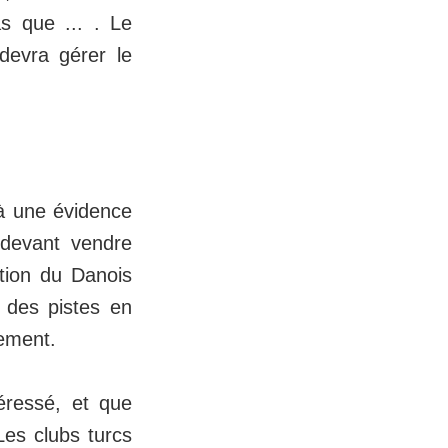
s que ... . Le
devra gérer le
 à une évidence
 devant vendre
ation du Danois
é des pistes en
rement.
éressé, et que
Les clubs turcs