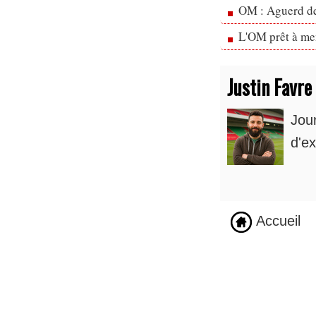
OM : Aguerd de 
L'OM prêt à men
Justin Favre
Jou
d'ex
Accueil