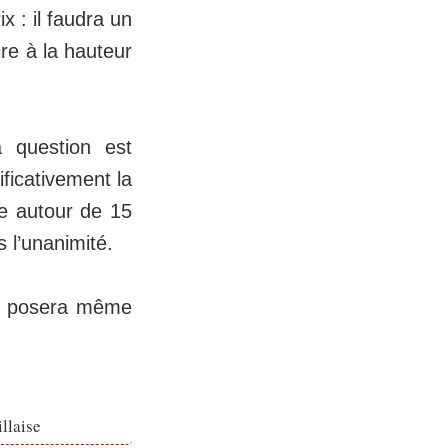
x : il faudra un
ire à la hauteur
a question est
ificativement la
e autour de 15
s l’unanimité.
se posera même
llaise