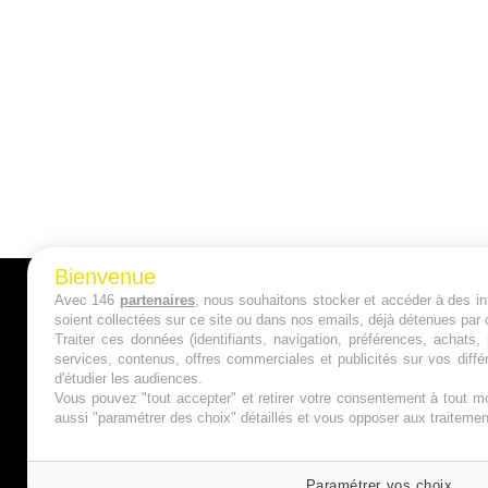
Bienvenue
Avec 146
partenaires
, nous souhaitons stocker et accéder à des inf
A PROPOS
soient collectées sur ce site ou dans nos emails, déjà détenues par 
Traiter ces données (identifiants, navigation, préférences, achats
Qui sommes nous ?
services, contenus, offres commerciales et publicités sur vos diffé
d'étudier les audiences.
Mentions Légales
Vous pouvez "tout accepter" et retirer votre consentement à tout mo
aussi "paramétrer des choix" détaillés et vous opposer aux traitem
Publicité
Politique de Cookies
Paramétrer vos choix