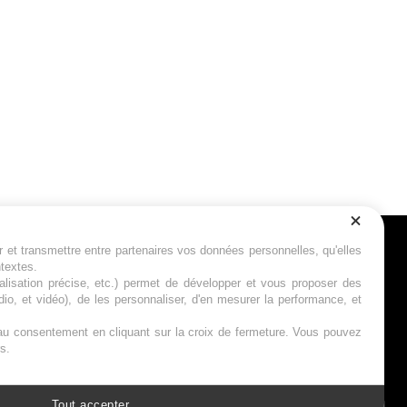
r et transmettre entre partenaires vos données personnelles, qu'elles
Suivez-nous
ntextes.
calisation précise, etc.) permet de développer et vous proposer des
io, et vidéo), de les personnaliser, d'en mesurer la performance, et
s au consentement en cliquant sur la croix de fermeture. Vous pouvez
s.
Tout accepter