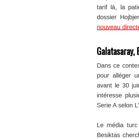
tarif là, la p
dossier Hojbje
nouveau direct
Galatasaray, 
Dans ce contex
pour alléger 
avant le 30 ju
intéresse plus
Serie A selon L
Le média turc 
Besiktas cherc