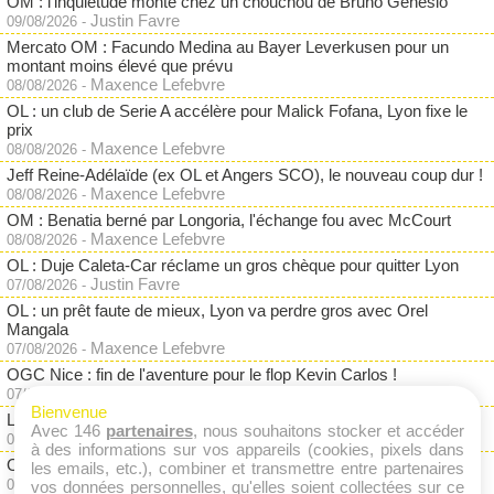
OM : l'inquiétude monte chez un chouchou de Bruno Genesio
Justin Favre
09/08/2026
-
Mercato OM : Facundo Medina au Bayer Leverkusen pour un
montant moins élevé que prévu
Maxence Lefebvre
08/08/2026
-
OL : un club de Serie A accélère pour Malick Fofana, Lyon fixe le
prix
Maxence Lefebvre
08/08/2026
-
Jeff Reine-Adélaïde (ex OL et Angers SCO), le nouveau coup dur !
Maxence Lefebvre
08/08/2026
-
OM : Benatia berné par Longoria, l'échange fou avec McCourt
Maxence Lefebvre
08/08/2026
-
OL : Duje Caleta-Car réclame un gros chèque pour quitter Lyon
Justin Favre
07/08/2026
-
OL : un prêt faute de mieux, Lyon va perdre gros avec Orel
Mangala
Maxence Lefebvre
07/08/2026
-
OGC Nice : fin de l'aventure pour le flop Kevin Carlos !
Maxence Lefebvre
07/08/2026
-
Bienvenue
LOSC : le dossier Ayyoub Bouaddi à Manchester City s'accélère !
Avec 146
partenaires
, nous souhaitons stocker et accéder
Maxence Lefebvre
07/08/2026
-
à des informations sur vos appareils (cookies, pixels dans
OM : Pierre-Emile Hojbjerg finalement bradé ? Besiktas à l'affût
les emails, etc.), combiner et transmettre entre partenaires
Maxence Lefebvre
07/08/2026
-
vos données personnelles, qu'elles soient collectées sur ce