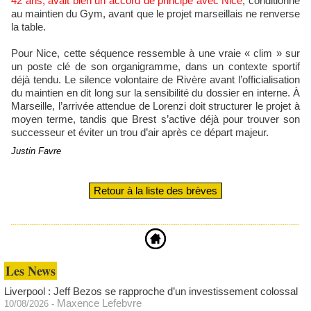
42 ans, avait bien un accord de principe avec Nice
, conditionné
au maintien du Gym, avant que le projet marseillais ne renverse
la table.
Pour Nice, cette séquence ressemble à une vraie « clim » sur
un poste clé de son organigramme, dans un contexte sportif
déjà tendu. Le silence volontaire de Rivère avant l’officialisation
du maintien en dit long sur la sensibilité du dossier en interne. À
Marseille, l’arrivée attendue de Lorenzi doit structurer le projet à
moyen terme, tandis que Brest s’active déjà pour trouver son
successeur et éviter un trou d’air après ce départ majeur.
Justin Favre
Retour à la liste des brèves
Les News
Liverpool : Jeff Bezos se rapproche d’un investissement colossal
Maxence Lefebvre
10/08/2026
-