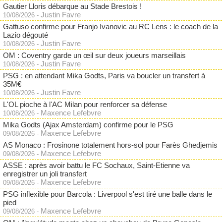
Gautier Lloris débarque au Stade Brestois !
Justin Favre
10/08/2026
-
Gattuso confirme pour Franjo Ivanovic au RC Lens : le coach de la
Lazio dégouté
Justin Favre
10/08/2026
-
OM : Coventry garde un œil sur deux joueurs marseillais
Justin Favre
10/08/2026
-
PSG : en attendant Mika Godts, Paris va boucler un transfert à
35M€
Justin Favre
10/08/2026
-
L'OL pioche à l'AC Milan pour renforcer sa défense
Maxence Lefebvre
10/08/2026
-
Mika Godts (Ajax Amsterdam) confirme pour le PSG
Maxence Lefebvre
09/08/2026
-
AS Monaco : Frosinone totalement hors-sol pour Farès Ghedjemis
Maxence Lefebvre
09/08/2026
-
ASSE : après avoir battu le FC Sochaux, Saint-Etienne va
enregistrer un joli transfert
Maxence Lefebvre
09/08/2026
-
PSG inflexible pour Barcola : Liverpool s'est tiré une balle dans le
pied
Maxence Lefebvre
09/08/2026
-