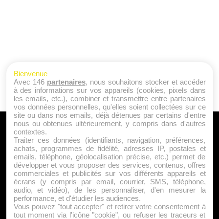
Bienvenue
Avec 146
partenaires
, nous souhaitons stocker et accéder
à des informations sur vos appareils (cookies, pixels dans
les emails, etc.), combiner et transmettre entre partenaires
vos données personnelles, qu'elles soient collectées sur ce
site ou dans nos emails, déjà détenues par certains d'entre
nous ou obtenues ultérieurement, y compris dans d'autres
A PROPOS
contextes.
Traiter ces données (identifiants, navigation, préférences,
Qui sommes nous ?
achats, programmes de fidélité, adresses IP, postales et
emails, téléphone, géolocalisation précise, etc.) permet de
Mentions Légales
développer et vous proposer des services, contenus, offres
Publicité
commerciales et publicités sur vos différents appareils et
écrans (y compris par email, courrier, SMS, téléphone,
Politique de Cookies
audio, et vidéo), de les personnaliser, d'en mesurer la
Contact
performance, et d'étudier les audiences.
Vous pouvez "tout accepter" et retirer votre consentement à
tout moment via l'icône "cookie", ou refuser les traceurs et