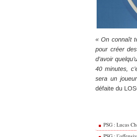
« On connaît to
pour créer des 
d’avoir quelqu’
40 minutes, c’
sera un joueu
défaite du LOS
PSG : Lucas Che
PSG : l’offensi