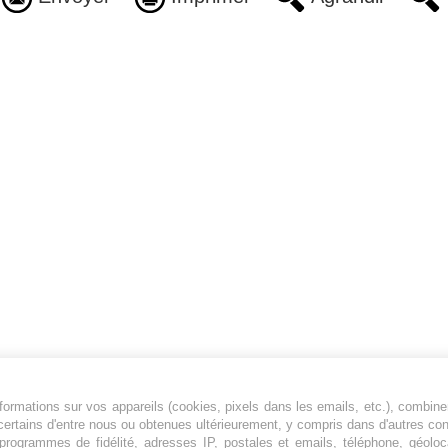
ormations sur vos appareils (cookies, pixels dans les emails, etc.), combine
Jeunesfooteux est un média sportif qui traite
certains d'entre nous ou obtenues ultérieurement, y compris dans d'autres co
principalement de l'actualité de la Ligue 1 et
, programmes de fidélité, adresses IP, postales et emails, téléphone, géolo