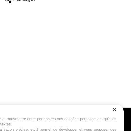
r et transmettre entre partenaires vos données personnelles, qu'elles
Suivez-nous
ntextes.
calisation précise, etc.) permet de développer et vous proposer des