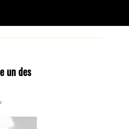
se un des
e