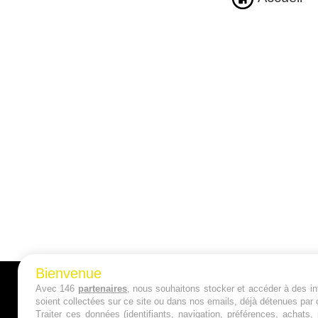
Bienvenue
Avec 146
partenaires
, nous souhaitons stocker et accéder à des inf
A PROPOS
soient collectées sur ce site ou dans nos emails, déjà détenues par 
Traiter ces données (identifiants, navigation, préférences, achats