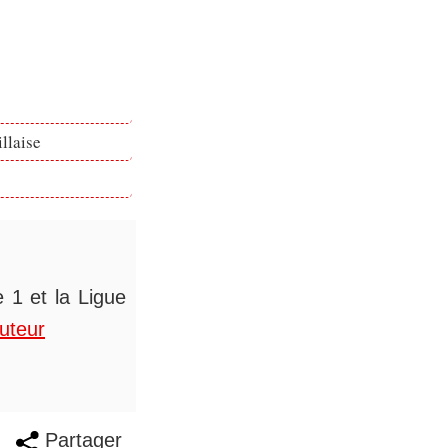
llaise
 1 et la Ligue
auteur
Partager