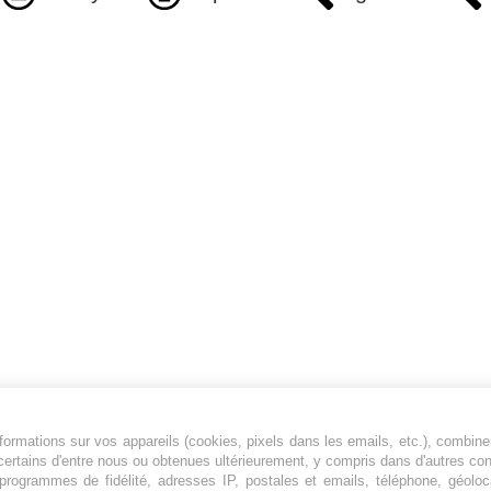
ormations sur vos appareils (cookies, pixels dans les emails, etc.), combine
Jeunesfooteux est un média sportif qui traite
certains d'entre nous ou obtenues ultérieurement, y compris dans d'autres co
principalement de l'actualité de la Ligue 1 et
, programmes de fidélité, adresses IP, postales et emails, téléphone, géolo