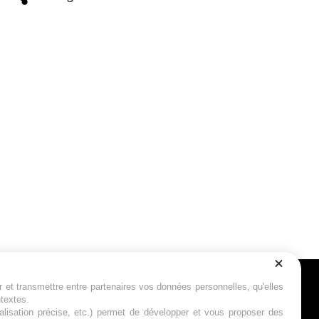
r et transmettre entre partenaires vos données personnelles, qu'elles
Suivez-nous
ntextes.
calisation précise, etc.) permet de développer et vous proposer des