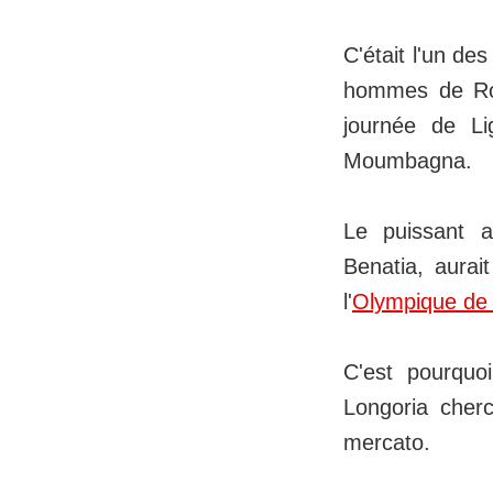
C'était l'un de
hommes de Rob
journée de L
Moumbagna.
Le puissant a
Benatia, aurai
l'
Olympique de 
C'est pourquo
Longoria cher
mercato.