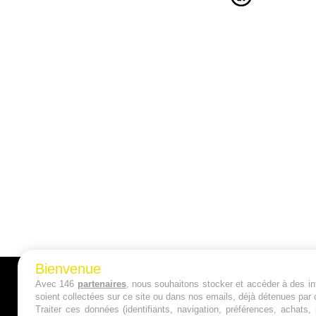
Bienvenue
Avec 146
partenaires
, nous souhaitons stocker et accéder à des inf
A PROPOS
soient collectées sur ce site ou dans nos emails, déjà détenues par 
Traiter ces données (identifiants, navigation, préférences, achats