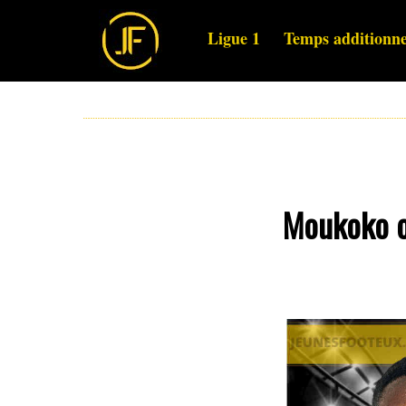
Ligue 1
Temps additionne
Moukoko ou