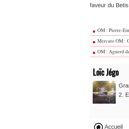
faveur du Betis 
OM : Pierre-Emi
Mercato OM : Ol
OM : Aguerd de 
Loïc Jégo
Gra
2. E
Accueil