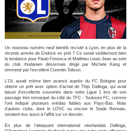
Un nouveau numéro neuf bientôt recruté à Lyon, en plus de la
récente arrivée de Endrick en prêt ? Ce serait visiblement bien
la tendance pour Paulo Fonseca et Matthieu Louis-Jean au sein
du club rhodanien désormais dirigé par Michele Kang et
emmené par l'excellent Corentin Tolisso.
L'OL aurait même bien avancé auprès du FC Bologne pour
obtenir un prêt avec option d'achat de Thijs Dallinga, qui avait
laissé d'excellents souvenirs dans notre Ligue 1 lors de son
passage très remarqué du côté du TFC - Toulouse FC, comme
l'ont indiqué plusieurs médias fiables aux Pays-Bas. Mais
d'autres clubs, dont le LOSC ou encore le Stade Rennais,
seraient eux aussi à l'affût sur ce dossier.
En plus de l'attaquant international néerlandais Dallinga,
l'Olympique Lyonnais étudierait aussi une autre piste offensive