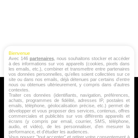
Bienvenue
Avec 146
partenaires
, nous souhaitons stocker et accéder
à des informations sur vos appareils (cookies, pixels dans
les emails, etc.), combiner et transmettre entre partenaires
vos données personnelles, qu'elles soient collectées sur ce
site ou dans nos emails, déjà détenues par certains d'entre
nous ou obtenues ultérieurement, y compris dans d'autres
A PROPOS
contextes.
Traiter ces données (identifiants, navigation, préférences,
Qui sommes nous ?
achats, programmes de fidélité, adresses IP, postales et
emails, téléphone, géolocalisation précise, etc.) permet de
Mentions Légales
développer et vous proposer des services, contenus, offres
Publicité
commerciales et publicités sur vos différents appareils et
écrans (y compris par email, courrier, SMS, téléphone,
Politique de Cookies
audio, et vidéo), de les personnaliser, d'en mesurer la
Contact
performance, et d'étudier les audiences.
Vous pouvez "tout accepter" et retirer votre consentement à