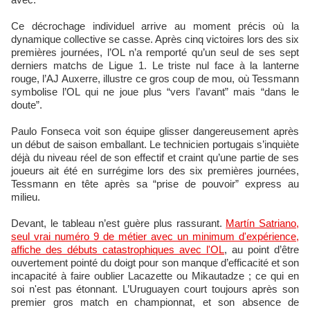
Ce décrochage individuel arrive au moment précis où la
dynamique collective se casse. Après cinq victoires lors des six
premières journées, l’OL n’a remporté qu’un seul de ses sept
derniers matchs de Ligue 1. Le triste nul face à la lanterne
rouge, l’AJ Auxerre, illustre ce gros coup de mou, où Tessmann
symbolise l’OL qui ne joue plus “vers l’avant” mais “dans le
doute”.​
Paulo Fonseca voit son équipe glisser dangereusement après
un début de saison emballant. Le technicien portugais s’inquiète
déjà du niveau réel de son effectif et craint qu’une partie de ses
joueurs ait été en surrégime lors des six premières journées,
Tessmann en tête après sa “prise de pouvoir” express au
milieu.
Devant, le tableau n’est guère plus rassurant.
Martín Satriano,
seul vrai numéro 9 de métier avec un minimum d'expérience,
affiche des débuts catastrophiques avec l'OL
, au point d’être
ouvertement pointé du doigt pour son manque d’efficacité et son
incapacité à faire oublier Lacazette ou Mikautadze ; ce qui en
soi n'est pas étonnant. L’Uruguayen court toujours après son
premier gros match en championnat, et son absence de