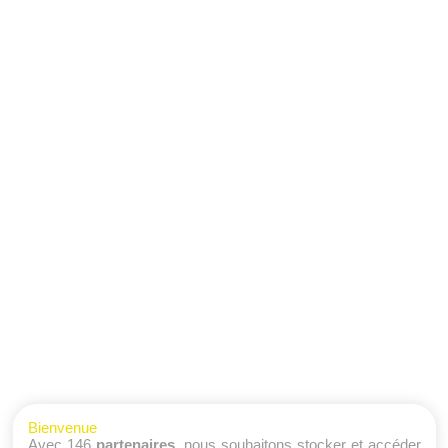
Bienvenue
Avec 146
partenaires
, nous souhaitons stocker et accéder