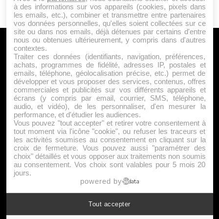
à des informations sur vos appareils (cookies, pixels dans
les emails, etc.), combiner et transmettre entre partenaires
vos données personnelles, qu'elles soient collectées sur ce
site ou dans nos emails, déjà détenues par certains d'entre
nous ou obtenues ultérieurement, y compris dans d'autres
A PROPOS
contextes.
Traiter ces données (identifiants, navigation, préférences,
Qui sommes nous ?
achats, programmes de fidélité, adresses IP, postales et
emails, téléphone, géolocalisation précise, etc.) permet de
Mentions Légales
développer et vous proposer des services, contenus, offres
Publicité
commerciales et publicités sur vos différents appareils et
écrans (y compris par email, courrier, SMS, téléphone,
Politique de Cookies
audio, et vidéo), de les personnaliser, d'en mesurer la
Contact
performance, et d'étudier les audiences.
Vous pouvez "tout accepter" et retirer votre consentement à
tout moment via l'icône "cookie", ou refuser les traceurs et
les activités soumises au consentement en cliquant sur la
Jeunesfooteux est un média sportif qui traite principalement de
croix de fermeture. Vous pouvez aussi "paramétrer des
l'actualité de la Ligue 1 et des grosses actualités de la Ligue 2 et
choix" détaillés et vous opposer aux traitements non soumis
au consentement. Vos choix sont valables pour 5 mois 20
du football étranger.
jours.
|
|
Plan du site
Syndication
Powered by WM
powered by
Tout accepter
Suivez-nous