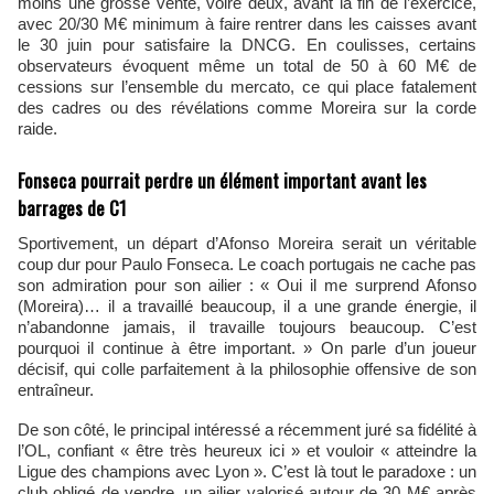
moins une grosse vente, voire deux, avant la fin de l’exercice,
avec 20/30 M€ minimum à faire rentrer dans les caisses avant
le 30 juin pour satisfaire la DNCG. En coulisses, certains
observateurs évoquent même un total de 50 à 60 M€ de
cessions sur l’ensemble du mercato, ce qui place fatalement
des cadres ou des révélations comme Moreira sur la corde
raide.
Fonseca pourrait perdre un élément important avant les
barrages de C1
Sportivement, un départ d’Afonso Moreira serait un véritable
coup dur pour Paulo Fonseca. Le coach portugais ne cache pas
son admiration pour son ailier : « Oui il me surprend Afonso
(Moreira)… il a travaillé beaucoup, il a une grande énergie, il
n’abandonne jamais, il travaille toujours beaucoup. C’est
pourquoi il continue à être important. » On parle d’un joueur
décisif, qui colle parfaitement à la philosophie offensive de son
entraîneur.
De son côté, le principal intéressé a récemment juré sa fidélité à
l’OL, confiant « être très heureux ici » et vouloir « atteindre la
Ligue des champions avec Lyon ». C’est là tout le paradoxe : un
club obligé de vendre, un ailier valorisé autour de 30 M€ après