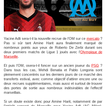
Yacine Adli sera-t-il la nouvelle recrue de l'OM sur ce
mercato
?
Pas si sûr tant Amine Harit aura finalement marqué de
nombreux points aux yeux de Roberto De Zerbi durant ses
deux premiers matchs de Ligue 1 joués avec l'
Olympique de
Marseille
.
Et puis l'OM, osera-t-il foncer sur un ancien joueur du
PSG
?
Dans tous les cas, Mehdi Benatia et Pablo Longoria sont
pleinement concentrés sur les derniers jours de ce marché des
transferts estival, avec comme objectif d'attirer encore une ou
deux recrues supplémentaires, mais aussi et surtout de trouver
des portes de sortie aux nombreux indésirables de l'effectif
marseillais.
Si un doute existe donc pour Amine Harit, notamment de par
l'intérêt concret de Marseille pour Yacine Adli (AC Milan),