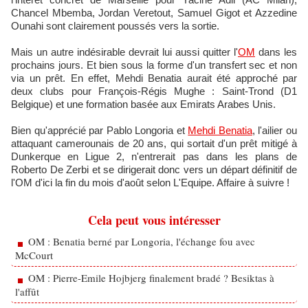
Chancel Mbemba, Jordan Veretout, Samuel Gigot et Azzedine
Ounahi sont clairement poussés vers la sortie.
Mais un autre indésirable devrait lui aussi quitter l'
OM
dans les
prochains jours. Et bien sous la forme d'un transfert sec et non
via un prêt. En effet, Mehdi Benatia aurait été approché par
deux clubs pour François-Régis Mughe : Saint-Trond (D1
Belgique) et une formation basée aux Emirats Arabes Unis.
Bien qu'apprécié par Pablo Longoria et
Mehdi Benatia
, l'ailier ou
attaquant camerounais de 20 ans, qui sortait d'un prêt mitigé à
Dunkerque en Ligue 2, n'entrerait pas dans les plans de
Roberto De Zerbi et se dirigerait donc vers un départ définitif de
l'OM d'ici la fin du mois d'août selon L'Equipe. Affaire à suivre !
Cela peut vous intéresser
OM : Benatia berné par Longoria, l'échange fou avec
McCourt
OM : Pierre-Emile Hojbjerg finalement bradé ? Besiktas à
l'affût