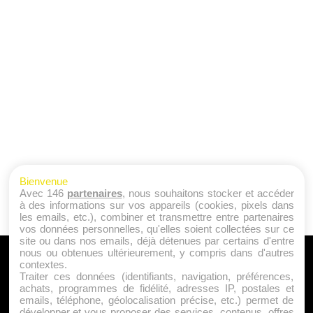
Bienvenue
Avec 146
partenaires
, nous souhaitons stocker et accéder
à des informations sur vos appareils (cookies, pixels dans
les emails, etc.), combiner et transmettre entre partenaires
vos données personnelles, qu'elles soient collectées sur ce
site ou dans nos emails, déjà détenues par certains d'entre
nous ou obtenues ultérieurement, y compris dans d'autres
A PROPOS
contextes.
Traiter ces données (identifiants, navigation, préférences,
Qui sommes nous ?
achats, programmes de fidélité, adresses IP, postales et
emails, téléphone, géolocalisation précise, etc.) permet de
Mentions Légales
développer et vous proposer des services, contenus, offres