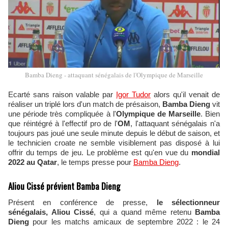
Bamba Dieng - attaquant sénégalais de l'Olympique de Marseille
Ecarté sans raison valable par
Igor Tudor
alors qu'il venait de
réaliser un triplé lors d'un match de présaison,
Bamba Dieng
vit
une période très compliquée à l'
Olympique de Marseille
. Bien
que réintégré à l'effectif pro de l'
OM
, l'attaquant sénégalais n'a
toujours pas joué une seule minute depuis le début de saison, et
le technicien croate ne semble visiblement pas disposé à lui
offrir du temps de jeu. Le problème est qu'en vue du
mondial
2022 au Qatar
, le temps presse pour
Bamba Dieng
.
Aliou Cissé prévient Bamba Dieng
Présent en conférence de presse,
le sélectionneur
sénégalais, Aliou Cissé
, qui a quand même retenu
Bamba
Dieng
pour les matchs amicaux de septembre 2022 : le 24