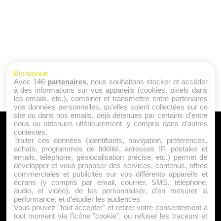
Bienvenue
Avec 146
partenaires
, nous souhaitons stocker et accéder
à des informations sur vos appareils (cookies, pixels dans
les emails, etc.), combiner et transmettre entre partenaires
vos données personnelles, qu'elles soient collectées sur ce
site ou dans nos emails, déjà détenues par certains d'entre
nous ou obtenues ultérieurement, y compris dans d'autres
A PROPOS
contextes.
Traiter ces données (identifiants, navigation, préférences,
Qui sommes nous ?
achats, programmes de fidélité, adresses IP, postales et
emails, téléphone, géolocalisation précise, etc.) permet de
Mentions Légales
développer et vous proposer des services, contenus, offres
Publicité
commerciales et publicités sur vos différents appareils et
écrans (y compris par email, courrier, SMS, téléphone,
Politique de Cookies
audio, et vidéo), de les personnaliser, d'en mesurer la
Contact
performance, et d'étudier les audiences.
Vous pouvez "tout accepter" et retirer votre consentement à
tout moment via l'icône "cookie", ou refuser les traceurs et