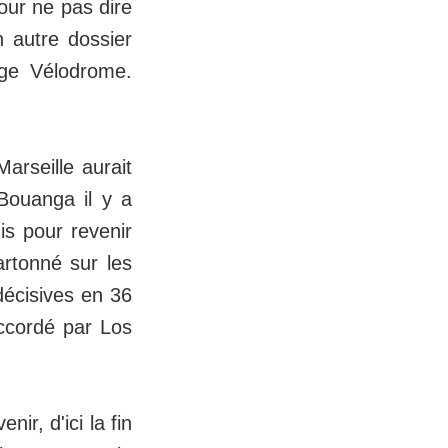
our ne pas dire
n autre dossier
nge Vélodrome.
arseille aurait
Bouanga il y a
is pour revenir
artonné sur les
décisives en 36
accordé par Los
nir, d'ici la fin