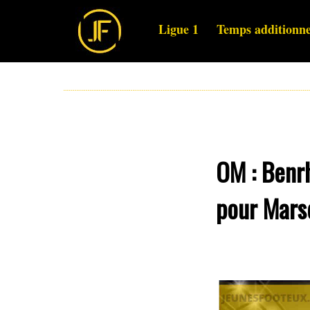
Ligue 1
Temps additionne
OM : Benrh
pour Marse