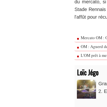
du mercato, si
Stade Rennais 
l'affût pour ré
Mercato OM : Ol
OM : Aguerd de 
L'OM prêt à men
Loïc Jégo
Gra
2. E