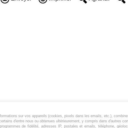
ormations sur vos appareils (cookies, pixels dans les emails, etc.), combine
Jeunesfooteux est un média sportif qui traite
certains d'entre nous ou obtenues ultérieurement, y compris dans d'autres co
principalement de l'actualité de la Ligue 1 et
, programmes de fidélité, adresses IP, postales et emails, téléphone, géolo