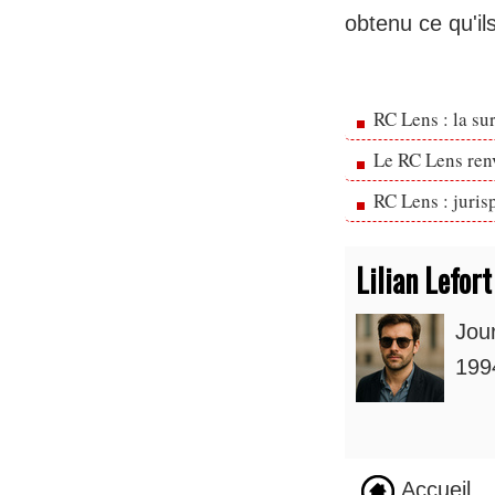
obtenu ce qu'i
RC Lens : la su
Le RC Lens ren
RC Lens : juris
Lilian Lefort
Jou
1994
Accueil