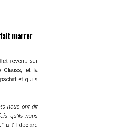
 fait marrer
ffet revenu sur
e Clauss, et la
pschitt et qui a
nts nous ont dit
ois qu'ils nous
."
a t'il déclaré