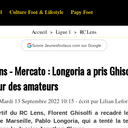
l
Culture Foot & Lifestyle
Papy Foot
Accueil
>
Ligue 1
>
RC Lens
Suivre Jeunesfooteux.com sur Google
s - Mercato : Longoria a pris Ghiso
ur des amateurs
Mardi 13 Septembre 2022 10:15 - écrit par
Lilian Lefor
rtif du RC Lens, Florent Ghisolfi a recadré l
e Marseille, Pablo Longoria, qui a tenté la t