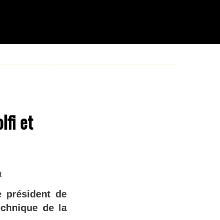
lfi et
t
e président de
echnique de la