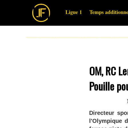
Ligue 1
Temps additionne
OM, RC Len
Pouille po
Directeur spo
l'Olympique d