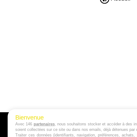
Bienvenue
Avec 146
partenaires
, nous souhaitons stocker et accéder à des inf
A PROPOS
soient collectées sur ce site ou dans nos emails, déjà détenues par 
Traiter ces données (identifiants, navigation, préférences, achats