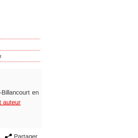
t
Billancourt en
t auteur
Partager