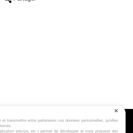
r et transmettre entre partenaires vos données personnelles, qu'elles
Suivez-nous
ntextes.
calisation précise, etc.) permet de développer et vous proposer des