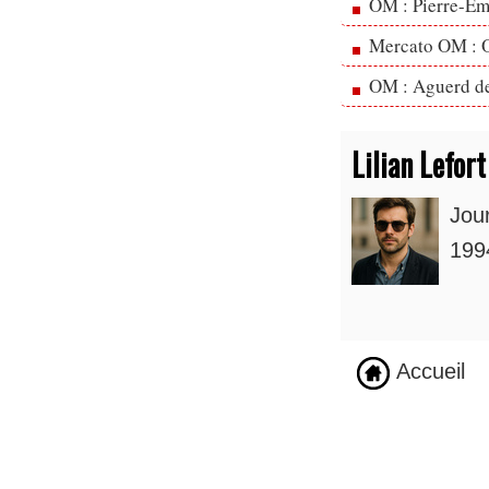
OM : Pierre-Emi
Mercato OM : Ol
OM : Aguerd de 
Lilian Lefort
Jou
1994
Accueil