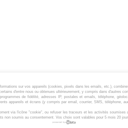
ormations sur vos appareils (cookies, pixels dans les emails, etc.), combine
Jeunesfooteux est un média sportif qui traite
certains d'entre nous ou obtenues ultérieurement, y compris dans d'autres co
principalement de l'actualité de la Ligue 1 et
, programmes de fidélité, adresses IP, postales et emails, téléphone, géolo
rents appareils et écrans (y compris par email, courrier, SMS, téléphone, aud
des grosses actualités de la Ligue 2 et du
football étranger.
ment via l'icône "cookie", ou refuser les traceurs et les activités soumise
Plan du site
|
Syndication
|
Powered by WM
ents non soumis au consentement. Vos choix sont valables pour 5 mois 20 jour
powered by