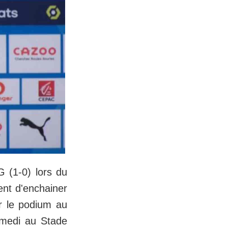
G (1-0) lors du
ent d'enchainer
r le podium au
amedi au Stade