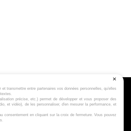
r et transmettre entre partenaires vos données personnelles, qu'elles
Suivez-nous
ntextes.
calisation précise, etc.) permet de développer et vous proposer des
io, et vidéo), de les personnaliser, d'en mesurer la performance, et
s au consentement en cliquant sur la croix de fermeture. Vous pouvez
s.