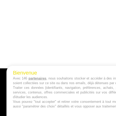
Bienvenue
Avec 146
partenaires
, nous souhaitons stocker et accéder à des inf
A PROPOS
soient collectées sur ce site ou dans nos emails, déjà détenues par 
Traiter ces données (identifiants, navigation, préférences, achats
Qui sommes nous ?
services, contenus, offres commerciales et publicités sur vos diffé
d'étudier les audiences.
Mentions Légales
Vous pouvez "tout accepter" et retirer votre consentement à tout mo
aussi "paramétrer des choix" détaillés et vous opposer aux traitem
Publicité