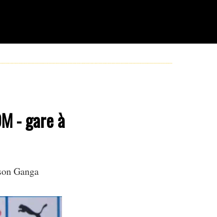
OM - gare à
son Ganga