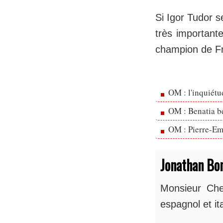
Si Igor Tudor s
très importante
champion de Fr
OM : l'inquiét
OM : Benatia b
OM : Pierre-Emi
Jonathan Bo
Monsieur Chel
espagnol et ita