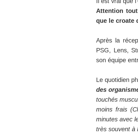
Il est vrai que
Attention tou
que le croate 
Après la récep
PSG, Lens, Str
son équipe entr
Le quotidien p
des organismes
touchés muscul
moins frais (
minutes avec le 
très souvent à 