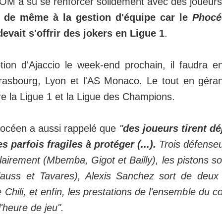
 l'OM a su se renforcer solidement avec des joueur
t de même à la gestion d'équipe car le
Phocé
devait s'offrir des jokers en Ligue 1
.
tion d'Ajaccio le week-end prochain, il faudra en
asbourg, Lyon et l'AS Monaco. Le tout en géran
e la Ligue 1 et la Ligue des Champions.
hocéen a aussi rappelé que
"
des joueurs tirent dé
 parfois fragiles à protéger (...).
Trois défenseu
airement (Mbemba, Gigot et Bailly), les pistons s
Clauss et Tavares), Alexis Sanchez sort de deu
Chili, et enfin, les prestations de l'ensemble du col
l'heure de jeu".