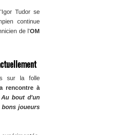
d'Igor Tudor se
mpien continue
nicien de l'
OM
 actuellement
s sur la folle
la rencontre à
 Au bout d'un
e bons joueurs