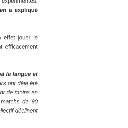
s expérimentés.
en
a expliqué
 effet jouer le
t efficacement
jà la langue et
rs ont déjà été
ont de moins en
x matchs de 90
lectif déclinent