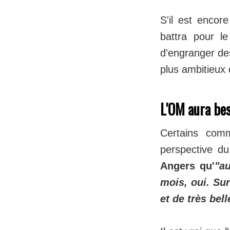
S'il est encor
battra pour le
d'engranger des
plus ambitieux 
L'OM aura bes
Certains co
perspective du 
Angers qu'
"a
mois, oui. Su
et de très bel