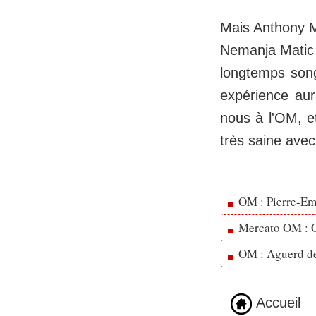
Mais Anthony M.
Nemanja Matic d
longtemps song
expérience aura
nous à l'OM, et
très saine avec
OM : Pierre-Emi
Mercato OM : Ol
OM : Aguerd de 
Accueil