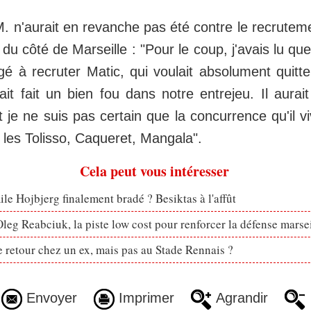
 n'aurait en revanche pas été contre le recruteme
u côté de Marseille : "Pour le coup, j'avais lu que
é à recruter Matic, qui voulait absolument quit
it fait un bien fou dans notre entrejeu. Il aurai
 je ne suis pas certain que la concurrence qu'il vi
 les Tolisso, Caqueret, Mangala".
Cela peut vous intéresser
le Hojbjerg finalement bradé ? Besiktas à l'affût
eg Reabciuk, la piste low cost pour renforcer la défense marsei
retour chez un ex, mais pas au Stade Rennais ?
Envoyer
Imprimer
Agrandir