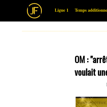
Ligue 1
Temps additionne
OM : "arrê
voulait un