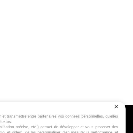
r et transmettre entre partenaires vos données personnelles, qu'elles
Suivez-nous
ntextes.
calisation précise, etc.) permet de développer et vous proposer des
io, et vidéo), de les personnaliser, d'en mesurer la performance, et