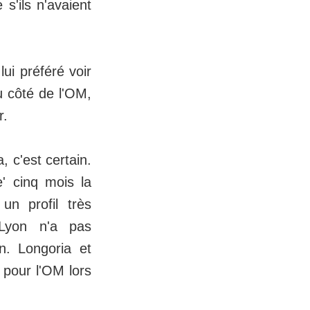
s'ils n'avaient
ui préféré voir
u côté de l'OM,
r.
a, c'est certain.
e' cinq mois la
un profil très
 Lyon n'a pas
en. Longoria et
 pour l'OM lors