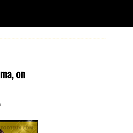
hma, on
F