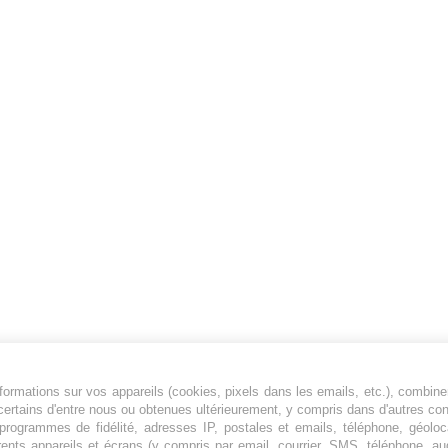
ormations sur vos appareils (cookies, pixels dans les emails, etc.), combine
Jeunesfooteux est un média sportif qui traite
certains d'entre nous ou obtenues ultérieurement, y compris dans d'autres co
principalement de l'actualité de la Ligue 1 et
, programmes de fidélité, adresses IP, postales et emails, téléphone, géolo
rents appareils et écrans (y compris par email, courrier, SMS, téléphone, aud
des grosses actualités de la Ligue 2 et du