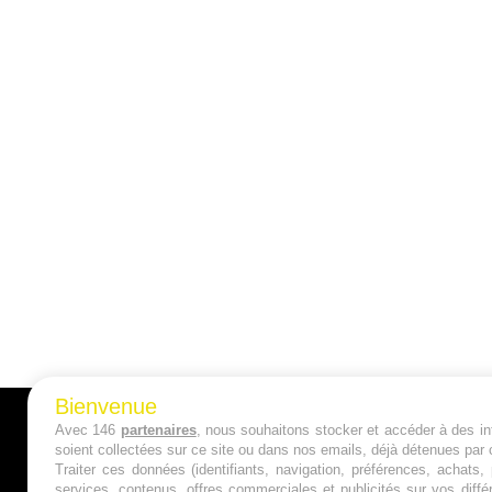
Bienvenue
Avec 146
partenaires
, nous souhaitons stocker et accéder à des inf
A PROPOS
soient collectées sur ce site ou dans nos emails, déjà détenues par 
Traiter ces données (identifiants, navigation, préférences, achats
Qui sommes nous ?
services, contenus, offres commerciales et publicités sur vos diffé