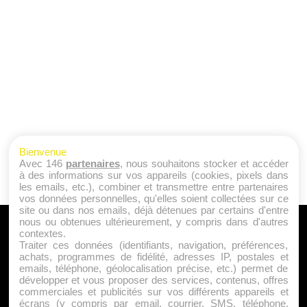
Bienvenue
Avec 146
partenaires
, nous souhaitons stocker et accéder
à des informations sur vos appareils (cookies, pixels dans
les emails, etc.), combiner et transmettre entre partenaires
vos données personnelles, qu'elles soient collectées sur ce
site ou dans nos emails, déjà détenues par certains d'entre
nous ou obtenues ultérieurement, y compris dans d'autres
A PROPOS
contextes.
Traiter ces données (identifiants, navigation, préférences,
Qui sommes nous ?
achats, programmes de fidélité, adresses IP, postales et
emails, téléphone, géolocalisation précise, etc.) permet de
Mentions Légales
développer et vous proposer des services, contenus, offres
Publicité
commerciales et publicités sur vos différents appareils et
écrans (y compris par email, courrier, SMS, téléphone,
Politique de Cookies