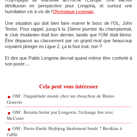
désillusion en perspective pour Longoria, et surtout une
humiliation vis à vis de l'
Olympique Lyonnais
.
Une situation qui doit bien faire marrer le boss de l'OL, John
Textor. Pour rappel, jusqu'à la 15ème journée du championnat,
le club rhodanien était bon dernier, tandis que l'OM était 6ème.
Être dépassé au classement par un grand rival que beaucoup
voyaient plonger en Ligue 2, ça la fout mal, non ?
Et dire que Pablo Longoria devrait quand même être conforté à
son poste ...
Cela peut vous intéresser
OM : l'inquiétude monte chez un chouchou de Bruno
Genesio
OM : Benatia berné par Longoria, l'échange fou avec
McCourt
OM : Pierre-Emile Hojbjerg finalement bradé ? Besiktas à
l'affût