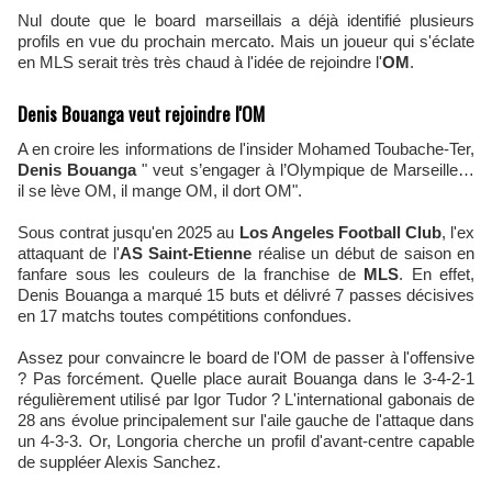
Nul doute que le board marseillais a déjà identifié plusieurs
profils en vue du prochain mercato. Mais un joueur qui s'éclate
en MLS serait très très chaud à l'idée de rejoindre l'
OM
.
Denis Bouanga veut rejoindre l'OM
A en croire les informations de l'insider Mohamed Toubache-Ter,
Denis Bouanga
" veut s’engager à l’Olympique de Marseille…
il se lève OM, il mange OM, il dort OM".
Sous contrat jusqu'en 2025 au
Los Angeles Football Club
, l'ex
attaquant de l'
AS Saint-Etienne
réalise un début de saison en
fanfare sous les couleurs de la franchise de
MLS
. En effet,
Denis Bouanga a marqué 15 buts et délivré 7 passes décisives
en 17 matchs toutes compétitions confondues.
Assez pour convaincre le board de l'OM de passer à l'offensive
? Pas forcément. Quelle place aurait Bouanga dans le 3-4-2-1
régulièrement utilisé par Igor Tudor ? L'international gabonais de
28 ans évolue principalement sur l'aile gauche de l'attaque dans
un 4-3-3. Or, Longoria cherche un profil d'avant-centre capable
de suppléer Alexis Sanchez.