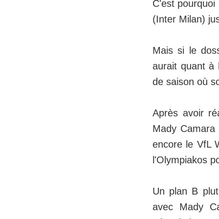
C'est pourquoi
(Inter Milan) ju
Mais si le do
aurait quant à 
de saison où so
Après avoir ré
Mady Camara de
encore le VfL 
l'Olympiakos po
Un plan B plut
avec Mady Ca