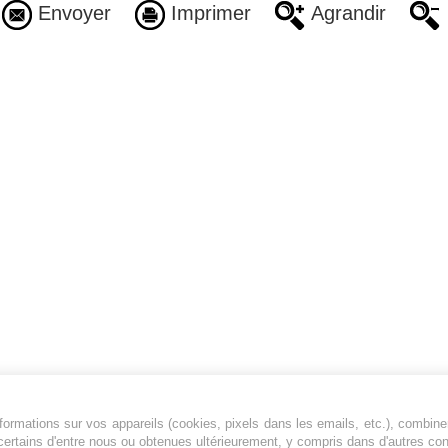
Envoyer
Imprimer
Agrandir
ormations sur vos appareils (cookies, pixels dans les emails, etc.), combine
Jeunesfooteux est un média sportif qui traite
certains d'entre nous ou obtenues ultérieurement, y compris dans d'autres co