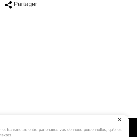
Partager
r et transmettre entre partenaires vos données personnelles, qu'elles
Suivez-nous
ntextes.