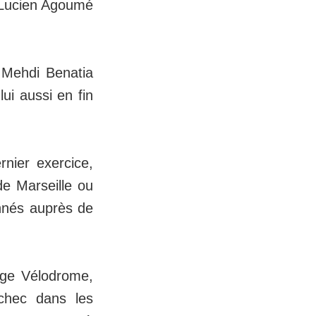
e Lucien Agoumé
 Mehdi Benatia
ui aussi en fin
rnier exercice,
de Marseille ou
onnés auprès de
nge Vélodrome,
chec dans les