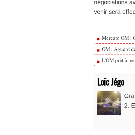
négociations a
venir sera effe
Mercato OM : Ol
OM : Aguerd de 
L'OM prêt à men
Loïc Jégo
Gra
2. E