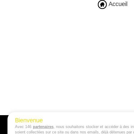
Accueil
Bienvenue
Avec 146
partenaires
, nous souhaitons stocker et accéder à des inf
A PROPOS
soient collectées sur ce site ou dans nos emails, déjà détenues par 