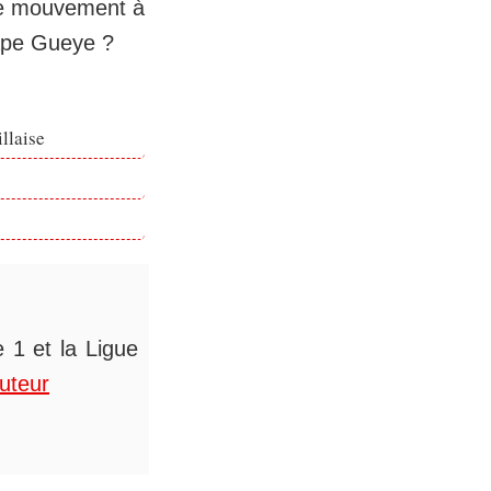
ce mouvement à
Pape Gueye ?
llaise
 1 et la Ligue
auteur