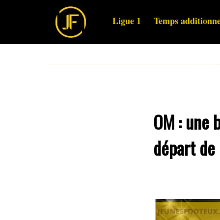
Ligue 1
Temps additionne
OM : une b
départ de