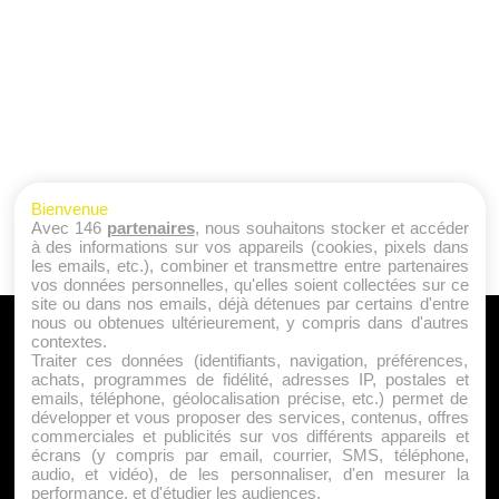
Bienvenue
Avec 146
partenaires
, nous souhaitons stocker et accéder
à des informations sur vos appareils (cookies, pixels dans
les emails, etc.), combiner et transmettre entre partenaires
vos données personnelles, qu'elles soient collectées sur ce
site ou dans nos emails, déjà détenues par certains d'entre
nous ou obtenues ultérieurement, y compris dans d'autres
A PROPOS
contextes.
Traiter ces données (identifiants, navigation, préférences,
Qui sommes nous ?
achats, programmes de fidélité, adresses IP, postales et
emails, téléphone, géolocalisation précise, etc.) permet de
Mentions Légales
développer et vous proposer des services, contenus, offres
Publicité
commerciales et publicités sur vos différents appareils et
écrans (y compris par email, courrier, SMS, téléphone,
Politique de Cookies
audio, et vidéo), de les personnaliser, d'en mesurer la
Contact
performance, et d'étudier les audiences.