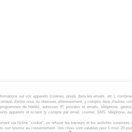
ormations sur vos appareils (cookies, pixels dans les emails, etc.), combine
Jeunesfooteux est un média sportif qui traite
certains d'entre nous ou obtenues ultérieurement, y compris dans d'autres co
principalement de l'actualité de la Ligue 1 et
, programmes de fidélité, adresses IP, postales et emails, téléphone, géolo
rents appareils et écrans (y compris par email, courrier, SMS, téléphone, aud
des grosses actualités de la Ligue 2 et du
football étranger.
ment via l'icône "cookie", ou refuser les traceurs et les activités soumise
Plan du site
|
Syndication
|
Powered by WM
ents non soumis au consentement. Vos choix sont valables pour 5 mois 20 jour