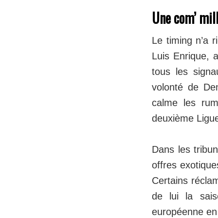
Une com’ mil
Le timing n’a r
Luis Enrique, 
tous les signa
volonté de Dem
calme les rume
deuxième Ligu
Dans les tribu
offres exotique
Certains réclam
de lui la sa
européenne en