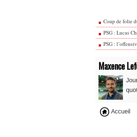
Coup de folie d
PSG : Lucas Che
PSG : l’offensi
Maxence Lef
Jour
quot
Accueil