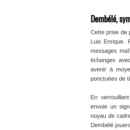
Dembélé, sym
Cette prise de
Luis Enrique. 
messages maîtr
échanges avec
avenir à moye
ponctuées de ti
En verrouillan
envoie un sign
noyau de cadre
Dembélé jouera 