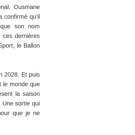
senal, Ousmane
a confirmé qu’il
rs que son nom
 ces dernières
port, le Ballon
n 2028. Et puis
ut le monde que
ésent la saison
. Une sortie qui
pour que je ne