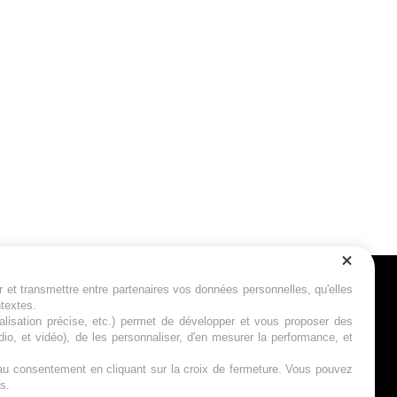
r et transmettre entre partenaires vos données personnelles, qu'elles
Suivez-nous
ntextes.
calisation précise, etc.) permet de développer et vous proposer des
io, et vidéo), de les personnaliser, d'en mesurer la performance, et
s au consentement en cliquant sur la croix de fermeture. Vous pouvez
s.