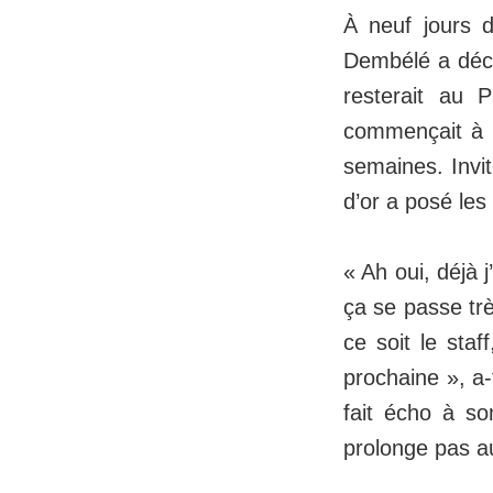
À neuf jours 
Dembélé a décid
resterait au 
commençait à c
semaines. Invi
d’or a posé les
« Ah oui, déjà 
ça se passe trè
ce soit le staf
prochaine », a-
fait écho à so
prolonge pas au