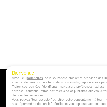
Bienvenue
Avec 146
partenaires
, nous souhaitons stocker et accéder à des inf
A PROPOS
soient collectées sur ce site ou dans nos emails, déjà détenues par 
Traiter ces données (identifiants, navigation, préférences, achats
Qui sommes nous ?
services, contenus, offres commerciales et publicités sur vos diffé
d'étudier les audiences.
Mentions Légales
Vous pouvez "tout accepter" et retirer votre consentement à tout mo
aussi "paramétrer des choix" détaillés et vous opposer aux traitem