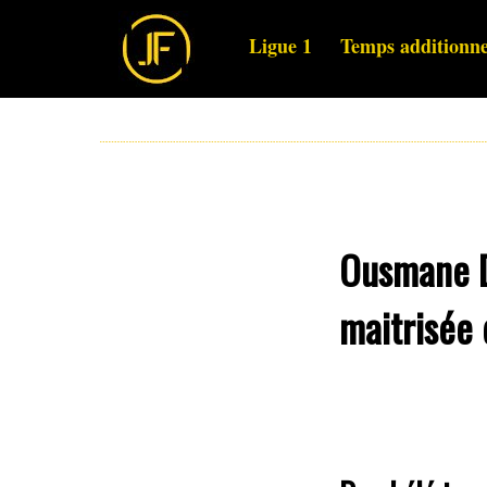
Ligue 1
Temps additionne
Ousmane D
maitrisée