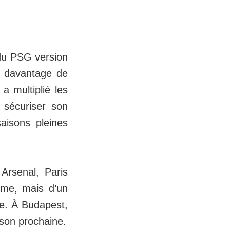
 du PSG version
s, davantage de
a multiplié les
 sécuriser son
aisons pleines
 Arsenal, Paris
mme, mais d’un
ée. À Budapest,
ison prochaine.