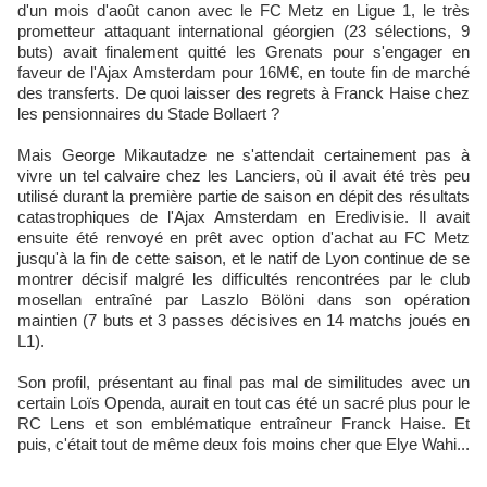
d'un mois d'août canon avec le FC Metz en Ligue 1, le très
prometteur attaquant international géorgien (23 sélections, 9
buts) avait finalement quitté les Grenats pour s'engager en
faveur de l'Ajax Amsterdam pour 16M€, en toute fin de marché
des transferts. De quoi laisser des regrets à Franck Haise chez
les pensionnaires du Stade Bollaert ?
Mais George Mikautadze ne s'attendait certainement pas à
vivre un tel calvaire chez les Lanciers, où il avait été très peu
utilisé durant la première partie de saison en dépit des résultats
catastrophiques de l'Ajax Amsterdam en Eredivisie. Il avait
ensuite été renvoyé en prêt avec option d'achat au FC Metz
jusqu'à la fin de cette saison, et le natif de Lyon continue de se
montrer décisif malgré les difficultés rencontrées par le club
mosellan entraîné par Laszlo Bölöni dans son opération
maintien (7 buts et 3 passes décisives en 14 matchs joués en
L1).
Son profil, présentant au final pas mal de similitudes avec un
certain Loïs Openda, aurait en tout cas été un sacré plus pour le
RC Lens et son emblématique entraîneur Franck Haise. Et
puis, c'était tout de même deux fois moins cher que Elye Wahi...