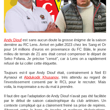
Andy Diouf
est sans aucun doute la grosse énigme de la saison
dernière au RC Lens. Arrivé en juillet 2023 chez les Sang et Or
pour 14 millions d'euros en provenance du FC Bâle, le jeune
milieu de terrain de 21 ans était censé compenser le départ de
Seko Fofana. Je précise "censé", car à Lens on a rapidement
refusé de lui coller cette étiquette.
Toujours est-il que Andy Diouf était, contrairement à Neil El
Aynaoui et
Abdukodir Khusanov
, très attendu au regard de
l'investissement consenti par le RCL pour le recruter. Mais
voila, la mayonnaise a eu du mal à prendre.
Il faut dire que l'adaptation de Andy Diouf n'avait pas été facilitée
par le début de saison catastrophique du club artésien. Un
contexte compliqué qui a clairement freiné sa prise de repères.
Alternant entre le banc de touche et quelques titularisations,