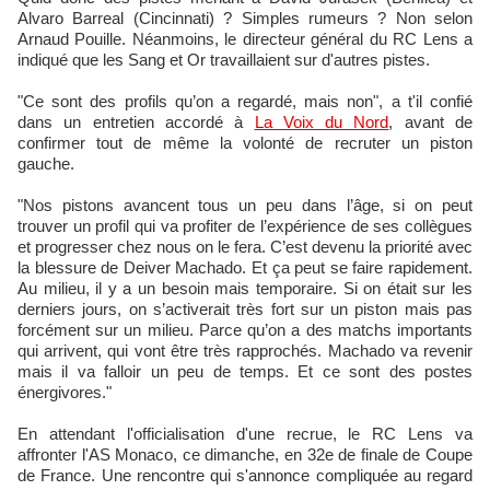
Alvaro Barreal (Cincinnati) ? Simples rumeurs ? Non selon
Arnaud Pouille. Néanmoins, le directeur général du RC Lens a
indiqué que les Sang et Or travaillaient sur d'autres pistes.
"Ce sont des profils qu’on a regardé, mais non", a t'il confié
dans un entretien accordé à
La Voix du Nord
, avant de
confirmer tout de même la volonté de recruter un piston
gauche.
"Nos pistons avancent tous un peu dans l’âge, si on peut
trouver un profil qui va profiter de l’expérience de ses collègues
et progresser chez nous on le fera. C’est devenu la priorité avec
la blessure de Deiver Machado. Et ça peut se faire rapidement.
Au milieu, il y a un besoin mais temporaire. Si on était sur les
derniers jours, on s’activerait très fort sur un piston mais pas
forcément sur un milieu. Parce qu’on a des matchs importants
qui arrivent, qui vont être très rapprochés. Machado va revenir
mais il va falloir un peu de temps. Et ce sont des postes
énergivores."
En attendant l'officialisation d'une recrue, le RC Lens va
affronter l'AS Monaco, ce dimanche, en 32e de finale de Coupe
de France. Une rencontre qui s'annonce compliquée au regard