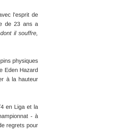
avec l'esprit de
rbe de 23 ans a
ont il souffre,
épins physiques
re Eden Hazard
er à la hauteur
4 en Liga et la
hampionnat - à
de regrets pour