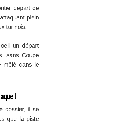
ntiel départ de
attaquant plein
x turinois.
 oeil un départ
us, sans Coupe
é mêlé dans le
taque !
 dossier, il se
ès que la piste