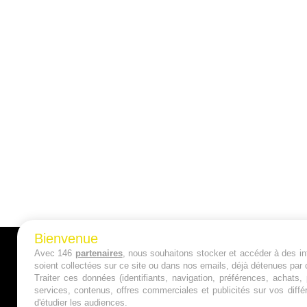
Bienvenue
Avec 146
partenaires
, nous souhaitons stocker et accéder à des inf
A PROPOS
soient collectées sur ce site ou dans nos emails, déjà détenues par 
Traiter ces données (identifiants, navigation, préférences, achats
Qui sommes nous ?
services, contenus, offres commerciales et publicités sur vos diffé
d'étudier les audiences.