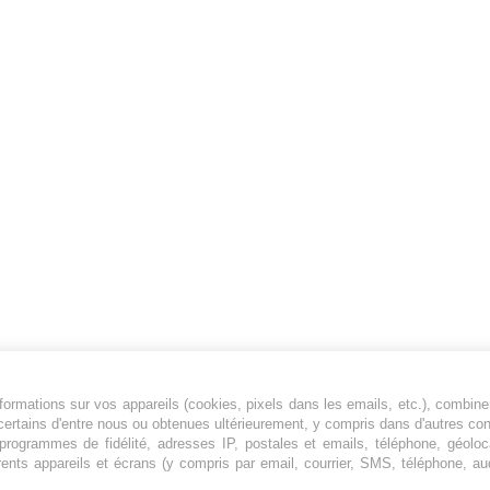
ormations sur vos appareils (cookies, pixels dans les emails, etc.), combine
Jeunesfooteux est un média sportif qui traite
certains d'entre nous ou obtenues ultérieurement, y compris dans d'autres co
principalement de l'actualité de la Ligue 1 et
, programmes de fidélité, adresses IP, postales et emails, téléphone, géolo
rents appareils et écrans (y compris par email, courrier, SMS, téléphone, aud
des grosses actualités de la Ligue 2 et du
football étranger.