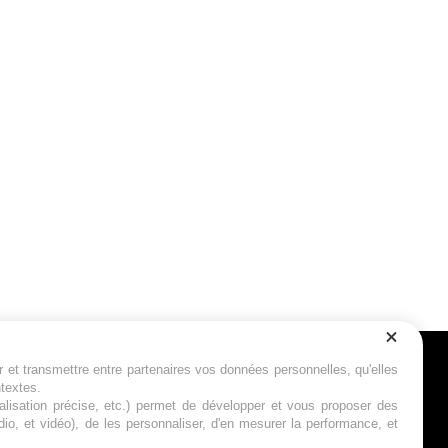
r et transmettre entre partenaires vos données personnelles, qu'elles
Suivez-nous
ntextes.
calisation précise, etc.) permet de développer et vous proposer des
io, et vidéo), de les personnaliser, d'en mesurer la performance, et