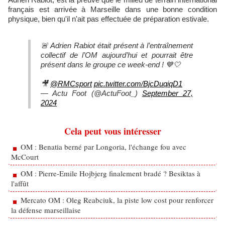
français est arrivée à Marseille dans une bonne condition
physique, bien qu'il n'ait pas effectuée de préparation estivale.
🚨 Adrien Rabiot était présent à l’entraînement
collectif de l’OM aujourd’hui et pourrait être
présent dans le groupe ce week-end ! 💙🤍
🎥
@RMCsport
pic.twitter.com/BjcDuqiqD1
— Actu Foot (@ActuFoot_)
September 27,
2024
Cela peut vous intéresser
OM : Benatia berné par Longoria, l'échange fou avec
McCourt
OM : Pierre-Emile Hojbjerg finalement bradé ? Besiktas à
l'affût
Mercato OM : Oleg Reabciuk, la piste low cost pour renforcer
la défense marseillaise