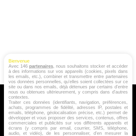
Bienvenue
Avec 146
partenaires
, nous souhaitons stocker et accéder
à des informations sur vos appareils (cookies, pixels dans
les emails, etc.), combiner et transmettre entre partenaires
vos données personnelles, qu'elles soient collectées sur ce
site ou dans nos emails, déjà détenues par certains d'entre
nous ou obtenues ultérieurement, y compris dans d'autres
A PROPOS
contextes.
Traiter ces données (identifiants, navigation, préférences,
Qui sommes nous ?
achats, programmes de fidélité, adresses IP, postales et
emails, téléphone, géolocalisation précise, etc.) permet de
Mentions Légales
développer et vous proposer des services, contenus, offres
Publicité
commerciales et publicités sur vos différents appareils et
écrans (y compris par email, courrier, SMS, téléphone,
Politique de Cookies
audio, et vidéo), de les personnaliser, d'en mesurer la