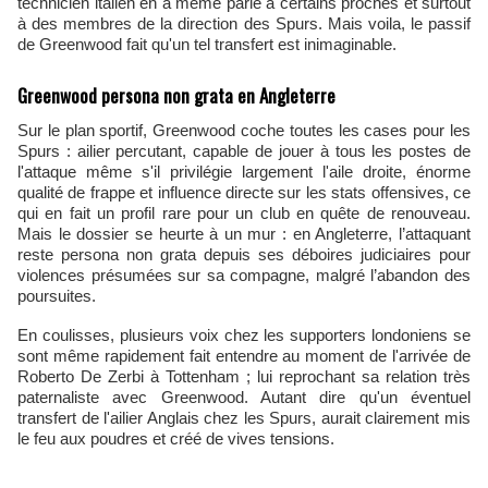
technicien italien en a même parlé à certains proches et surtout
à des membres de la direction des Spurs. Mais voila, le passif
de Greenwood fait qu'un tel transfert est inimaginable.
Greenwood persona non grata en Angleterre
Sur le plan sportif, Greenwood coche toutes les cases pour les
Spurs : ailier percutant, capable de jouer à tous les postes de
l'attaque même s'il privilégie largement l'aile droite, énorme
qualité de frappe et influence directe sur les stats offensives, ce
qui en fait un profil rare pour un club en quête de renouveau.
Mais le dossier se heurte à un mur : en Angleterre, l’attaquant
reste persona non grata depuis ses déboires judiciaires pour
violences présumées sur sa compagne, malgré l’abandon des
poursuites.
En coulisses, plusieurs voix chez les supporters londoniens se
sont même rapidement fait entendre au moment de l'arrivée de
Roberto De Zerbi à Tottenham ; lui reprochant sa relation très
paternaliste avec Greenwood. Autant dire qu'un éventuel
transfert de l'ailier Anglais chez les Spurs, aurait clairement mis
le feu aux poudres et créé de vives tensions.