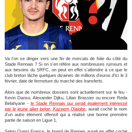
Va t'on se diriger vers une fin de mercato de folie du côté du
Stade Rennais ? Si on s'en réfère aux nombreuses rumeurs et
aux besoins du SRFC, on peut en effet s'attendre à ce que le
club breton lâche quelques dizaines de millions d'euros d'ici le 3
février, date de fermeture du marché des transferts.
Alors que de nombreux dossiers sont actuellement sur le feu -
Kevin Danso, Alexander Djiku, Lilian Brassier ou encore Reda
Belahyane -
le Stade Rennais qui serait également intéressé
par le jeune ailier belge, Kazeem Olaigbe
, aurait coché le nom
d'un autre élément offensif qui a réalisé une bonne première
partie de saison en Ligue 1.
Selon Ouest France, le board de Rennes aurait en effet coché