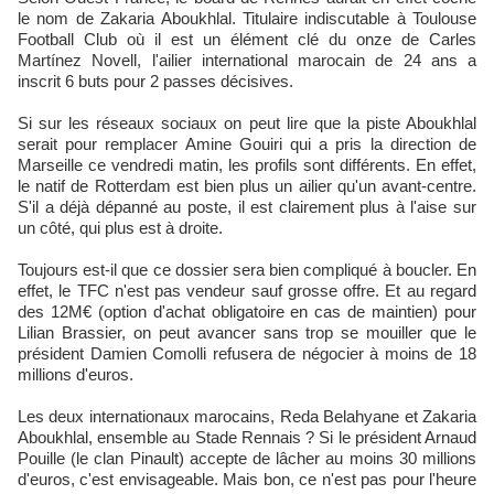
le nom de Zakaria Aboukhlal. Titulaire indiscutable à Toulouse
Football Club où il est un élément clé du onze de Carles
Martínez Novell, l'ailier international marocain de 24 ans a
inscrit 6 buts pour 2 passes décisives.
Si sur les réseaux sociaux on peut lire que la piste Aboukhlal
serait pour remplacer Amine Gouiri qui a pris la direction de
Marseille ce vendredi matin, les profils sont différents. En effet,
le natif de Rotterdam est bien plus un ailier qu'un avant-centre.
S'il a déjà dépanné au poste, il est clairement plus à l'aise sur
un côté, qui plus est à droite.
Toujours est-il que ce dossier sera bien compliqué à boucler. En
effet, le TFC n'est pas vendeur sauf grosse offre. Et au regard
des 12M€ (option d'achat obligatoire en cas de maintien) pour
Lilian Brassier, on peut avancer sans trop se mouiller que le
président Damien Comolli refusera de négocier à moins de 18
millions d'euros.
Les deux internationaux marocains, Reda Belahyane et Zakaria
Aboukhlal, ensemble au Stade Rennais ? Si le président Arnaud
Pouille (le clan Pinault) accepte de lâcher au moins 30 millions
d'euros, c'est envisageable. Mais bon, ce n'est pas pour l'heure